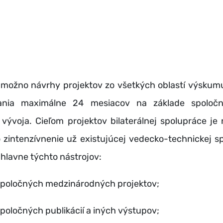
 možno návrhy projektov zo všetkých oblastí výskumu
ania maximálne 24 mesiacov na základe spoločný
vývoja. Cieľom projektov bilaterálnej spolupráce je 
 zintenzívnenie už existujúcej vedecko-technickej s
 hlavne týchto nástrojov:
 spoločných medzinárodných projektov;
spoločných publikácií a iných výstupov;