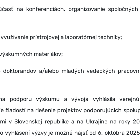
účasť na konferenciách, organizovanie spoločnýc
využívanie prístrojovej a laboratórnej techniky;
e výskumných materiálov;
e doktorandov a/alebo mladých vedeckých pracovn
na podporu výskumu a vývoja vyhlásila verejn
e žiadostí na riešenie projektov podporujúcich spol
ami v Slovenskej republike a na Ukrajine na roky 2
 o vyhlásení výzvy je možné nájsť od 6. októbra 2025