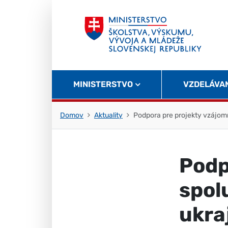
Skočiť na obsah
Skočiť na začiatok stránky
MINISTERSTVO
VZDELÁVA
Domov
Aktuality
Podpora pre projekty vzájomn
Podp
spol
ukra