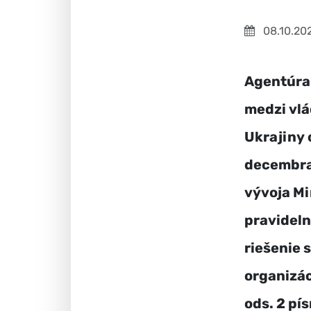
08.10.20
Agentúra
medzi vlá
Ukrajiny 
decembra 
vývoja Mi
pravideln
riešenie 
organizác
ods. 2 pí