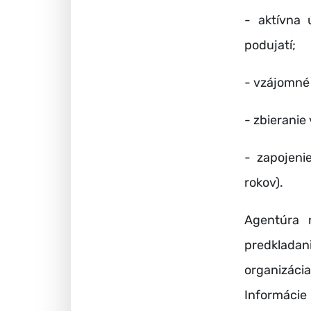
- aktívna 
podujatí;
- vzájomné 
- zbierani
- zapojeni
rokov).
Agentúra 
predkladani
organizáci
Informácie