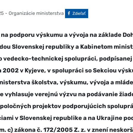
25
- Organizácie ministerstva
Facebook
Zdieľať
 na podporu výskumu a vývoja na základe Do
dou Slovenskej republiky a Kabinetom minis
o vedecko-technickej spolupráci, podpísanej
2002 v Kyjeve, v spolupráci so Sekciou výs
nisterstva školstva, výskumu, vývoja a mlád
e vyhlasuje verejnú výzvu na podávanie žiad
spoločných projektov podporujúcich spolupr
iami v Slovenskej republike a na Ukrajine pod
sm. c) zákona č. 172/2005 Z. z. v znení neskor