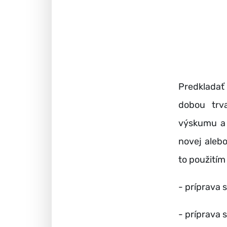
Predkladať
dobou trv
výskumu a 
novej alebo
to použitím
- príprava
- príprava 