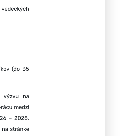
h vedeckých
íkov (do 35
ú výzvu na
uprácu medzi
026 – 2028.
 na stránke