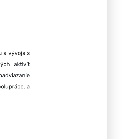
 a vývoja s
ch aktivít
nadviazanie
polupráce, a