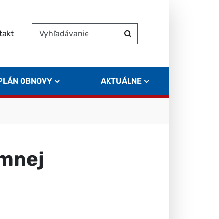
takt
Vyhľadávanie
Hľadať
 PLÁN OBNOVY
AKTUÁLNE
omnej