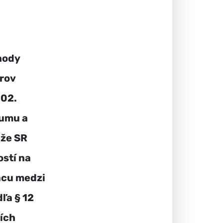
hody
trov
 02.
kumu a
eže SR
ostí na
ácu medzi
ľa § 12
ších