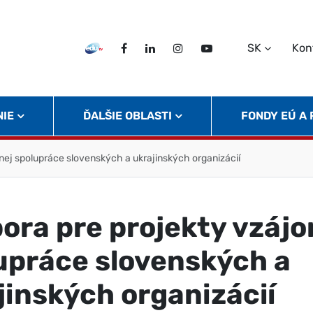
SK
Kon
EDU TV
Facebook
LinkedIn
Instagram
Twitter
NIE
ĎALŠIE OBLASTI
FONDY EÚ A
ej spolupráce slovenských a ukrajinských organizácií
ora pre projekty vzáj
upráce slovenských a
jinských organizácií