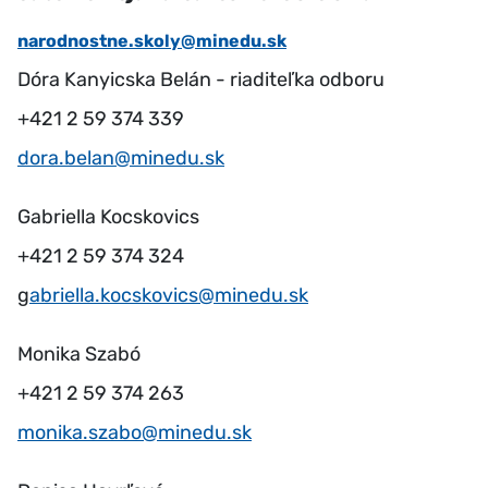
narodnostne.skoly@minedu.sk
Dóra Kanyicska Belán - riaditeľka odboru
+421 2 59 374 339
dora.belan@minedu.sk
Gabriella Kocskovics
+421 2 59 374 324
g
abriella.kocskovics@minedu.sk
Monika Szabó
+421 2 59 374 263
monika.szabo@minedu.sk