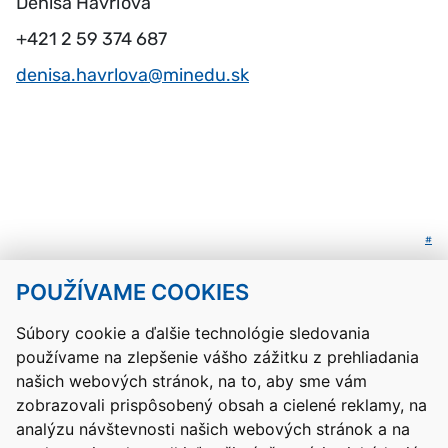
Denisa Havrľová
+421 2 59 374 687
denisa.havrlova@minedu.sk
#
POUŽÍVAME COOKIES
Návrat hore
Súbory cookie a ďalšie technológie sledovania
používame na zlepšenie vášho zážitku z prehliadania
Kontakty
Mapa stránky
RSS
Vyhlásenie o prístupnosti
našich webových stránok, na to, aby sme vám
Nastavenia cookies
zobrazovali prispôsobený obsah a cielené reklamy, na
Prevádzkovateľom služby je Ministerstvo školstva, výskumu,
analýzu návštevnosti našich webových stránok a na
vývoja a mládeže Slovenskej republiky.