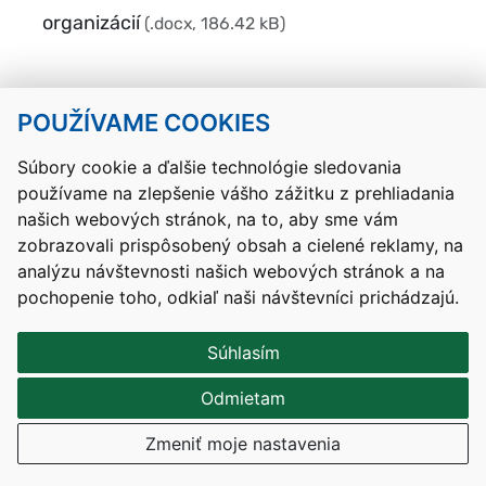
organizácií
(.docx, 186.42 kB)
Návrat hore
POUŽÍVAME COOKIES
Súbory cookie a ďalšie technológie sledovania
Kontakty
Mapa stránky
RSS
Vyhlásenie o prístupnosti
používame na zlepšenie vášho zážitku z prehliadania
Nastavenia cookies
našich webových stránok, na to, aby sme vám
Prevádzkovateľom služby je Ministerstvo školstva, výskumu,
zobrazovali prispôsobený obsah a cielené reklamy, na
vývoja a mládeže Slovenskej republiky.
analýzu návštevnosti našich webových stránok a na
Tvorba stránok
: Aglo Solutions
pochopenie toho, odkiaľ naši návštevníci prichádzajú.
Redakčný systém
: SysCom
Súhlasím
Odmietam
Zmeniť moje nastavenia