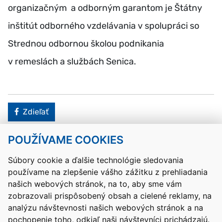
organizačným a odborným garantom je Štátny
inštitút odborného vzdelávania v spolupráci so
Strednou odbornou školou podnikania
v remeslách a službách Senica.
Facebook
Zdieľať
POUŽÍVAME COOKIES
Návrat hore
Súbory cookie a ďalšie technológie sledovania
používame na zlepšenie vášho zážitku z prehliadania
Kontakty
Mapa stránky
RSS
Vyhlásenie o prístupnosti
našich webových stránok, na to, aby sme vám
Nastavenia cookies
zobrazovali prispôsobený obsah a cielené reklamy, na
Prevádzkovateľom služby je Ministerstvo školstva, výskumu,
analýzu návštevnosti našich webových stránok a na
vývoja a mládeže Slovenskej republiky.
pochopenie toho, odkiaľ naši návštevníci prichádzajú.