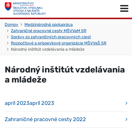
Skočiť na obsah
Skočiť na začiatok stránky
Domov
Medzinárodná spolupráca
Zahraničné pracovné cesty MŠVVaM SR
Správy zo zahraničných pracovných ciest
Rozpočtové a príspevkové organizácie MŠVVaŠ SR
Národný inštitút vzdelávania a mládeže
Národný inštitút vzdelávania
a mládeže
apríl 2023apríl 2023
Zahraničné pracovné cesty 2022