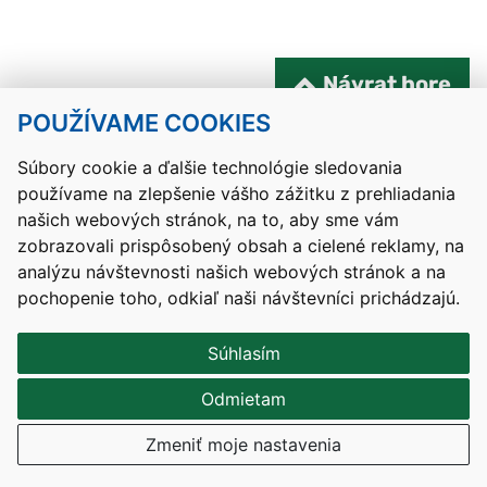
Návrat hore
POUŽÍVAME COOKIES
Kontakty
Mapa stránky
RSS
Vyhlásenie o prístupnosti
Nastavenia cookies
Súbory cookie a ďalšie technológie sledovania
používame na zlepšenie vášho zážitku z prehliadania
Prevádzkovateľom služby je Ministerstvo školstva, výskumu,
našich webových stránok, na to, aby sme vám
vývoja a mládeže Slovenskej republiky.
zobrazovali prispôsobený obsah a cielené reklamy, na
Tvorba stránok
: Aglo Solutions
analýzu návštevnosti našich webových stránok a na
Redakčný systém
: SysCom
pochopenie toho, odkiaľ naši návštevníci prichádzajú.
Súhlasím
Odmietam
Zmeniť moje nastavenia