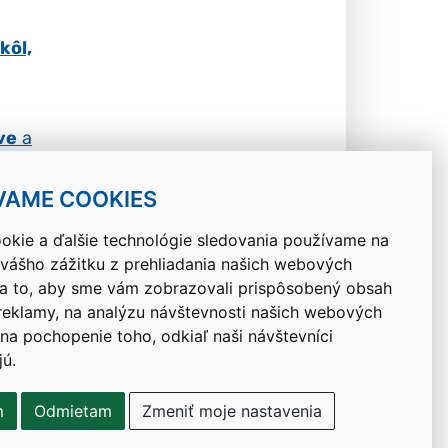
kôl,
ve
a
VAME COOKIES
okie a ďalšie technológie sledovania používame na
 vášho zážitku z prehliadania našich webových
Návrat hore
na to, aby sme vám zobrazovali prispôsobený obsah
 reklamy, na analýzu návštevnosti našich webových
 na pochopenie toho, odkiaľ naši návštevníci
jú.
m
Odmietam
Zmeniť moje nastavenia