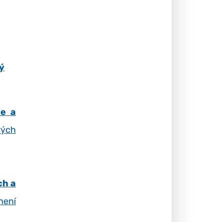
ý
ve a
rých
ch a
ení