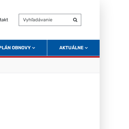
takt
Vyhľadávanie
Hľadať
 PLÁN OBNOVY
AKTUÁLNE