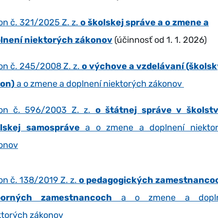
on č. 321/2025 Z. z.
o školskej správe a o zmene a
lnení niektorých zákonov
(účinnosť od 1. 1. 2026)
on č. 245/2008 Z. z.
o výchove a vzdelávaní (školsk
on)
a o zmene a doplnení niektorých zákonov
on č. 596/2003 Z. z.
o štátnej správe v školst
lskej samospráve
a o zmene a doplnení niekto
onov
on č. 138/2019 Z. z.
o pedagogických zamestnanco
borných zamestnancoch
a o zmene a dopln
ktorých zákonov