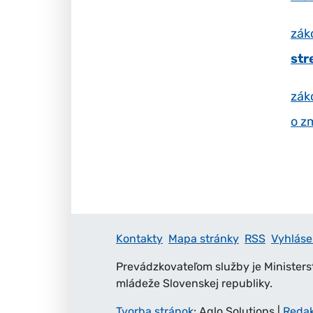
zák
str
zák
o z
Kontakty
Mapa stránky
RSS
Vyhláse
Prevádzkovateľom služby je Ministers
mládeže Slovenskej republiky.
Tvorba stránok
: Aglo Solutions
|
Reda