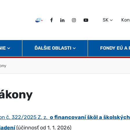
SK
Kon
EDU TV
Facebook
LinkedIn
Instagram
Twitter
NIE
ĎALŠIE OBLASTI
FONDY EÚ A
ony
ákony
on č. 322/2025 Z. z.
o financovaní škôl a školských
iadení
(účinnosť od 1. 1. 2026)