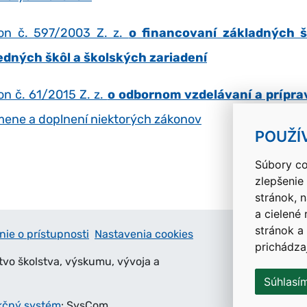
on č. 597/2003 Z. z.
o financovaní základných š
edných škôl a školských zariadení
on č. 61/2015 Z. z.
o odbornom vzdelávaní a prípra
mene a doplnení niektorých zákonov
POUŽÍ
Súbory co
zlepšenie
stránok, 
a cielené
stránok a
nie o prístupnosti
Nastavenia cookies
prichádza
tvo školstva, výskumu, vývoja a
Súhlasí
kčný systém
: SysCom