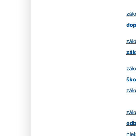
zák
dop
zák
zák
zák
ško
zák
zák
od
nie