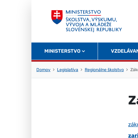
Skočiť na obsah
Skočiť na začiatok stránky
MINISTERSTVO
VZDELÁVA
Domov
Legislatíva
Regionálne školstvo
Zák
Z
zák
zar