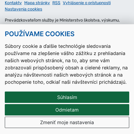
Kontakty
Mapa stránky
RSS
Vyhlásenie o prístupnosti
Nastavenia cookies
Prevádzkovateľom služby je Ministerstvo školstva, výskumu,
vývoja a mládeže Slovenskej republiky.
POUŽÍVAME COOKIES
Tvorba stránok
: Aglo Solutions
Redakčný systém
: SysCom
Súbory cookie a ďalšie technológie sledovania
používame na zlepšenie vášho zážitku z prehliadania
našich webových stránok, na to, aby sme vám
zobrazovali prispôsobený obsah a cielené reklamy, na
analýzu návštevnosti našich webových stránok a na
pochopenie toho, odkiaľ naši návštevníci prichádzajú.
Súhlasím
Odmietam
Zmeniť moje nastavenia