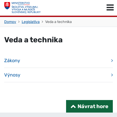
Skočiť na obsah
Skočiť na začiatok stránky
Domov
Legislatíva
Veda a technika
Veda a technika
Zákony
Výnosy
Návrat hore