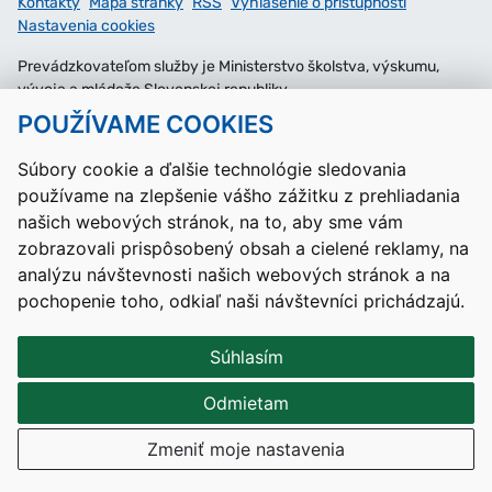
Kontakty
Mapa stránky
RSS
Vyhlásenie o prístupnosti
Nastavenia cookies
Prevádzkovateľom služby je Ministerstvo školstva, výskumu,
vývoja a mládeže Slovenskej republiky.
POUŽÍVAME COOKIES
Tvorba stránok
: Aglo Solutions
Redakčný systém
: SysCom
Súbory cookie a ďalšie technológie sledovania
používame na zlepšenie vášho zážitku z prehliadania
našich webových stránok, na to, aby sme vám
zobrazovali prispôsobený obsah a cielené reklamy, na
analýzu návštevnosti našich webových stránok a na
pochopenie toho, odkiaľ naši návštevníci prichádzajú.
Súhlasím
Odmietam
Zmeniť moje nastavenia