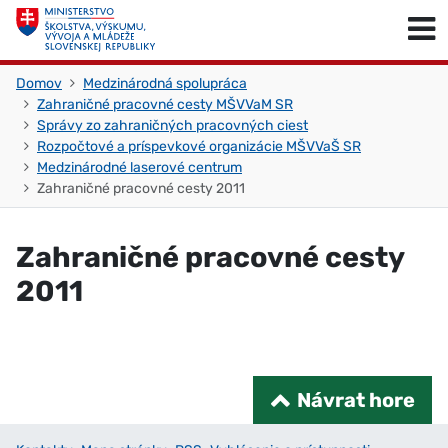
Skočiť na obsah
Skočiť na začiatok stránky
Domov
Medzinárodná spolupráca
Zahraničné pracovné cesty MŠVVaM SR
Správy zo zahraničných pracovných ciest
Rozpočtové a príspevkové organizácie MŠVVaŠ SR
Medzinárodné laserové centrum
Zahraničné pracovné cesty 2011
Zahraničné pracovné cesty
2011
Návrat hore