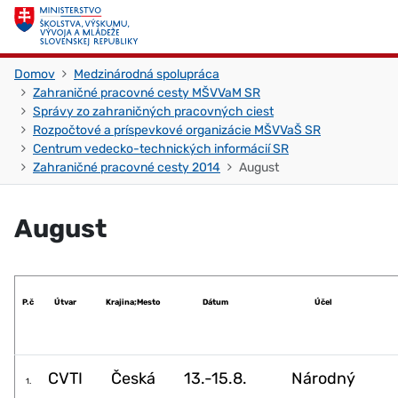
Skočiť na obsah
Skočiť na začiatok stránky
Domov
Medzinárodná spolupráca
Zahraničné pracovné cesty MŠVVaM SR
Správy zo zahraničných pracovných ciest
Rozpočtové a príspevkové organizácie MŠVVaŠ SR
Centrum vedecko-technických informácií SR
Zahraničné pracovné cesty 2014
August
August
P.č
Útvar
Krajina;Mesto
Dátum
Účel
CVTI
Česká
13.-15.8.
Národný
1.