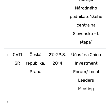
Národného
podnikateľského
centra na
Slovensku - I.
etapa“
CVTI
Česká
27.-29.8.
Účasť na China
6.
SR
republika,
2014
Investment
Praha
Fórum/Local
Leaders
Meeting
7.