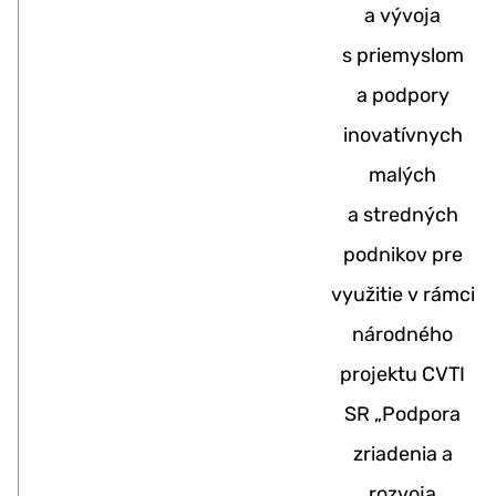
a vývoja
s priemyslom
a podpory
inovatívnych
malých
a stredných
podnikov pre
využitie v rámci
národného
projektu CVTI
SR „Podpora
zriadenia a
rozvoja