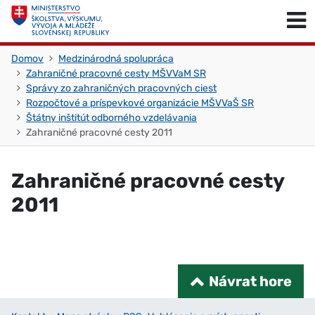
Skočiť na obsah
Skočiť na začiatok stránky
Domov
Medzinárodná spolupráca
Zahraničné pracovné cesty MŠVVaM SR
Správy zo zahraničných pracovných ciest
Rozpočtové a príspevkové organizácie MŠVVaŠ SR
Štátny inštitút odborného vzdelávania
Zahraničné pracovné cesty 2011
Zahraničné pracovné cesty
2011
Návrat hore