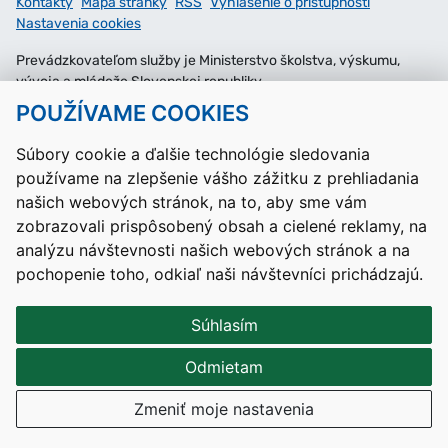
Kontakty
Mapa stránky
RSS
Vyhlásenie o prístupnosti
Nastavenia cookies
Prevádzkovateľom služby je Ministerstvo školstva, výskumu,
vývoja a mládeže Slovenskej republiky.
POUŽÍVAME COOKIES
Tvorba stránok
: Aglo Solutions
Redakčný systém
: SysCom
Súbory cookie a ďalšie technológie sledovania
používame na zlepšenie vášho zážitku z prehliadania
našich webových stránok, na to, aby sme vám
zobrazovali prispôsobený obsah a cielené reklamy, na
analýzu návštevnosti našich webových stránok a na
pochopenie toho, odkiaľ naši návštevníci prichádzajú.
Súhlasím
Odmietam
Zmeniť moje nastavenia