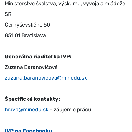
Ministerstvo školstva, výskumu, vývoja a mládeže
SR
Černyševského 50
851 01 Bratislava
Generálna riaditeľka IVP:
Zuzana Baranovičová
zuzana.baranovicova@minedu.sk
Špecifické kontakty:
hr.ivp@minedu.sk
– záujem o prácu
IVP na Facebooku