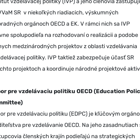
itút vzdelávacej politiky (IVP) a jeho členovia zastupuj
VaM SR v niekoľkých riadiacich, výskumných
oradných orgánoch OECD a EK. V rámci nich sa IVP
ívne spolupodieľa na rozhodovaní o realizácii a podobe
nych medzinárodných projektov z oblasti vzdelávania
zdelávacej politiky. IVP taktiež zabezpečuje účasť SR
ýchto projektoch a koordinuje národné projektové aktiv
or pre vzdelávaciu politiku OECD (Education Poli
mittee)
or pre vzdelávaciu politiku (EDPC) je kľúčovým orgán
diteľstva pre vzdelávanie OECD. Na jeho zasadnutiach 
tupcovia členských krajín podieľajú na strategických