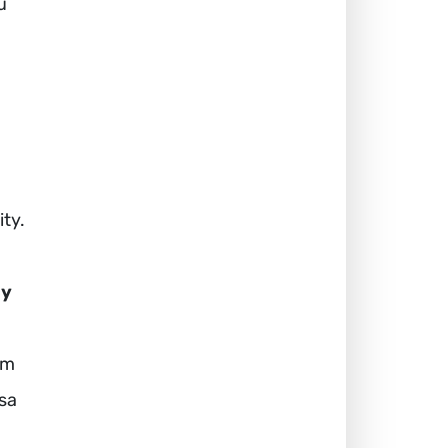
ú
ity.
cy
om
sa