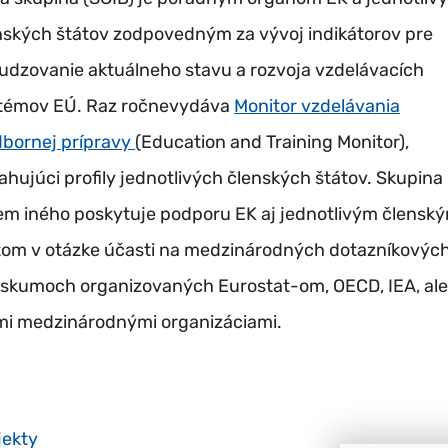
nských štátov zodpovedným za vývoj indikátorov pre
udzovanie aktuálneho stavu a rozvoja vzdelávacích
témov EÚ. Raz ročnevydáva
Monitor vzdelávania
dbornej prípravy
(Education and Training Monitor),
ahujúci profily jednotlivých členských štátov. Skupina
em iného poskytuje podporu EK aj jednotlivým člensk
tom v otázke účasti na medzinárodných dotazníkovýc
eskumoch organizovaných Eurostat-om, OECD, IEA, al
mi medzinárodnými organizáciami.
jekty