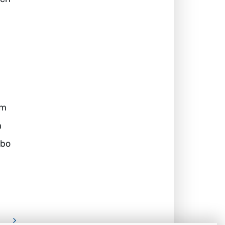
ým
h
ebo