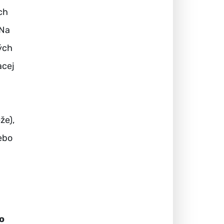
ch
 Na
ých
acej
že),
ebo
o