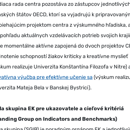
diaca rada centra pozostáva zo zástupcov jednotlivýc
nských štátov OECD, ktorí sa vyjadrujú k pripravovaný
biehajúcim projektom centra z výskumného hľadiska, a
z pohľadu aktuálnych vzdelávacích potrieb svojich krají
je momentálne aktívne zapojená do dvoch projektov C
notenie schopností žiakov kriticky a kreatívne myslieť
skum realizuje Univerzita Konštantína Filozofa v Nitre) 
vatívna výučba pre efektívne učenie sa
(výskum realiz
verzita Mateja Bela v Banskej Bystrici).
la skupina EK pre ukazovatele a cieľové kritériá
anding Group on Indicators and Benchmarks)
la skupina (SGIB) je poradným orgánom EK a jednotliv