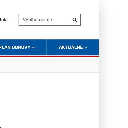
takt
Vyhľadávanie
Hľadať
 PLÁN OBNOVY
AKTUÁLNE