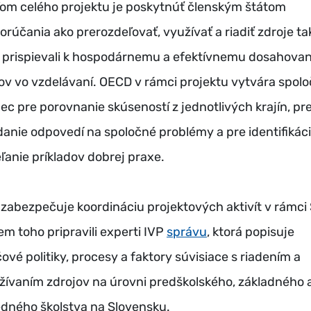
ľom celého projektu je poskytnúť členským štátom
orúčania ako prerozdeľovať, využívať a riadiť zdroje ta
 prispievali k hospodárnemu a efektívnemu dosahovan
ľov vo vzdelávaní. OECD v rámci projektu vytvára spol
ec pre porovnanie skúseností z jednotlivých krajín, pr
danie odpovedí na spoločné problémy a pre identifikáci
eľanie príkladov dobrej praxe.
 zabezpečuje koordináciu projektových aktivít v rámci 
em toho pripravili experti IVP
správu
, ktorá popisuje
čové politiky, procesy a faktory súvisiace s riadením a
žívaním zdrojov na úrovni predškolského, základného 
edného školstva na Slovensku.