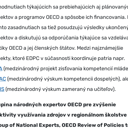
hodnutiach týkajúcich sa prebiehajúcich aj plánovaný
jektov a programov OECD a spôsobe ich financovania.
hto zasadnutiach sa tiež posudzujú výsledky ukončen
jektov a diskutujú sa odporúčania týkajúce sa vzdeláv
itiky OECD a jej členských štátov. Medzi najznámejšie
jekty, ktoré EDPC v súčasnosti koordinuje patria napr.
A
(medzinárodný projekt zisťovania kompetencií mláde
AC
(medzinárodný výskum kompetencii dospelých), al
IS
(medzinárodný výskum zameraný na učiteľov).
pina národných expertov OECD pre zvýšenie
ktivity využívania zdrojov v regionálnom školstve
oup of National Experts, OECD Review of Policies t