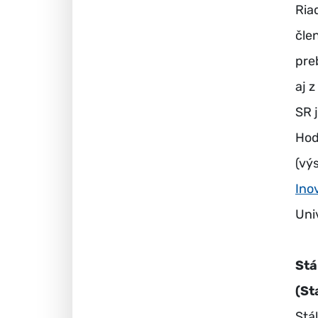
Ria
čle
pre
aj 
SR 
Hod
(vý
Ino
Uni
Stá
(St
Stá