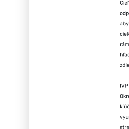
Cie
odp
aby
cie
rám
hľa
zdi
IVP
Okr
kľú
vyu
str