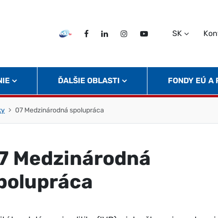
SK
Kon
EDU TV
Facebook
LinkedIn
Instagram
Twitter
NIE
ĎALŠIE OBLASTI
FONDY EÚ A
ky
07 Medzinárodná spolupráca
7 Medzinárodná
polupráca