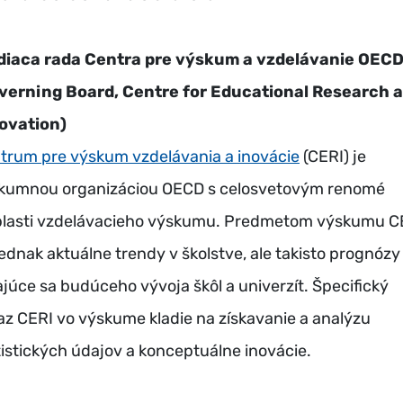
diaca rada Centra pre výskum a vzdelávanie OEC
verning Board, Centre for Educational Research 
ovation)
trum pre výskum vzdelávania a inovácie
(CERI) je
kumnou organizáciou OECD s celosvetovým renomé
blasti vzdelávacieho výskumu. Predmetom výskumu C
jednak aktuálne trendy v školstve, ale takisto prognózy
ajúce sa budúceho vývoja škôl a univerzít. Špecifický
az CERI vo výskume kladie na získavanie a analýzu
tistických údajov a konceptuálne inovácie.