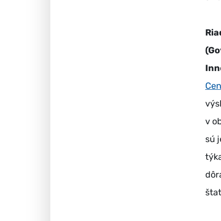
Ria
(Go
Inn
Cen
výs
v o
sú 
týk
dôr
šta