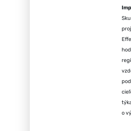
Imp
Sku
pro
Eff
hod
reg
vzd
pod
cie
týk
o v