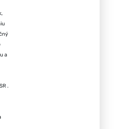
k,
iu
očný
e
u a
SR .
a