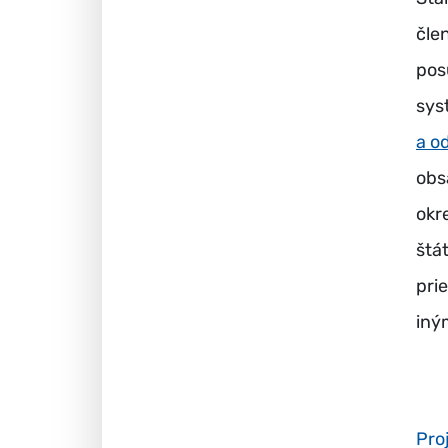
čle
pos
sys
a o
obs
okr
štá
pri
iný
Pro