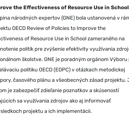
rove the Effectiveness of Resource Use in School
pina národných expertov (GNE) bola ustanovená v rá
jektu OECD Review of Policies to Improve the
ectiveness of Resource Use in School zameraného na
notenie politík pre zvýšenie efektivity využívania zdroj
ionálnom školstve. GNE je poradným orgánom Výboru 
elávaciu politiku OECD (EDPC) v otázkach metodickej
pory, časového plánu a všeobecných zásad projektu. 
ľom je zabezpečiť zdieľanie poznatkov a skúseností
ajúcich sa využívania zdrojov ako aj informovať
ýsledkoch projektu a ich implementácii.