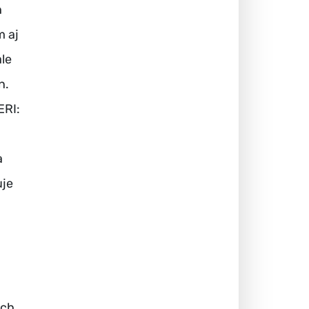
h
m aj
le
n.
ERI:
a
uje
ých