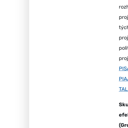
roz
pro
týc
pro
pol
pro
PIS
PIA
TAL
Sku
efe
(Gr