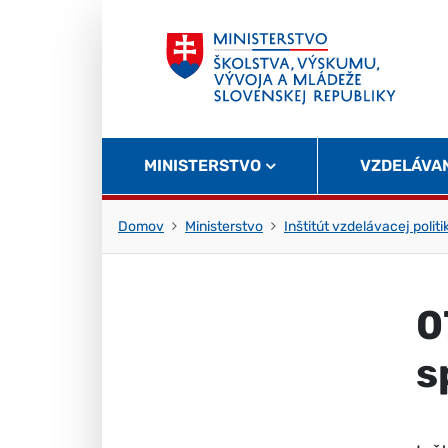
Skočiť na obsah
Skočiť na začiatok stránky
MINISTERSTVO
VZDELÁVA
Domov
Ministerstvo
Inštitút vzdelávacej politi
0
s