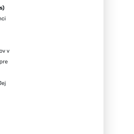
s)
mci
ov v
pre
Jej