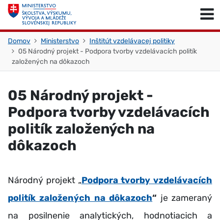
Skočiť na obsah
Skočiť na začiatok stránky
Domov
Ministerstvo
Inštitút vzdelávacej politiky
05 Národný projekt - Podpora tvorby vzdelávacích politík
založených na dôkazoch
05 Národný projekt -
Podpora tvorby vzdelávacích
politík založených na
dôkazoch
Národný projekt „
Podpora tvorby vzdelávacích
politík založených na dôkazoch
“
je zameraný
na posilnenie analytických, hodnotiacich a