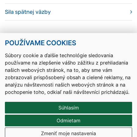
Sila spätnej väzby
POUŽÍVAME COOKIES
Návrat hore
Súbory cookie a ďalšie technológie sledovania
používame na zlepšenie vášho zážitku z prehliadania
Kontakty
Mapa stránky
RSS
Vyhlásenie o prístupnosti
našich webových stránok, na to, aby sme vám
Nastavenia cookies
zobrazovali prispôsobený obsah a cielené reklamy, na
Prevádzkovateľom služby je Ministerstvo školstva, výskumu,
analýzu návštevnosti našich webových stránok a na
vývoja a mládeže Slovenskej republiky.
pochopenie toho, odkiaľ naši návštevníci prichádzajú.
Tvorba stránok
: Aglo Solutions
Redakčný systém
: SysCom
Súhlasím
Odmietam
Zmeniť moje nastavenia