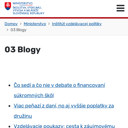
Skočiť na obsah
Skočiť na začiatok stránky
Domov
Ministerstvo
Inštitút vzdelávacej politiky
03 Blogy
03 Blogy
Čo sedí a čo nie v debate o financovaní
súkromných škôl
Viac peňazí z daní, no aj vyššie poplatky za
družinu
Vzdelávacie poukazy: cesta k záujmovému