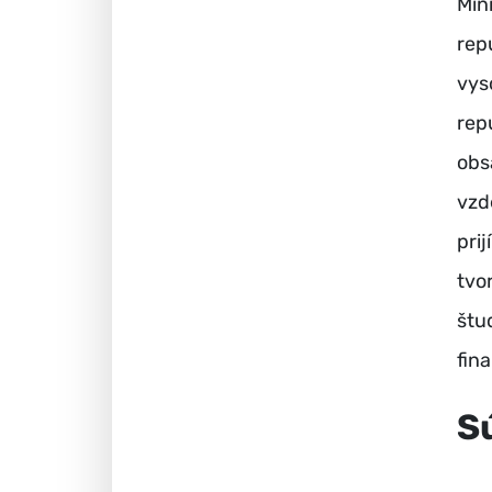
Min
rep
vys
rep
obs
vzd
pri
tvo
štu
fin
S