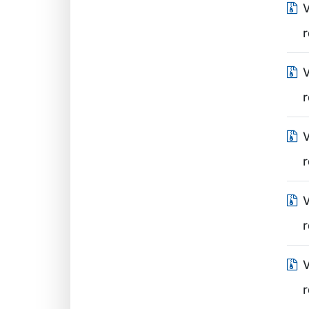
V
V
V
V
r
V