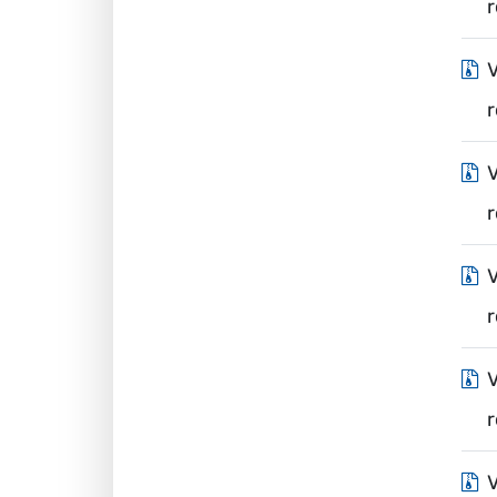
r
V
r
V
V
V
V