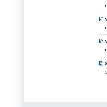
V
V
S
(