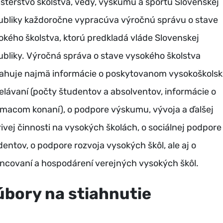
isterstvo školstva, vedy, výskumu a športu Slovenskej
ubliky každoročne vypracúva výročnú správu o stave
okého školstva, ktorú predkladá vláde Slovenskej
ubliky. Výročná správa o stave vysokého školstva
ahuje najmä informácie o poskytovanom vysokoškols
elávaní (počty študentov a absolventov, informácie o
jímacom konaní), o podpore výskumu, vývoja a ďalšej
rivej činnosti na vysokých školách, o sociálnej podpore
dentov, o podpore rozvoja vysokých škôl, ale aj o
ancovaní a hospodárení verejných vysokých škôl.
úbory na stiahnutie