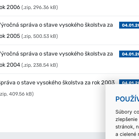
rok 2006
(.zip, 296.36 kB)
ýročná správa o stave vysokého školstva za
04.01.2
rok 2005
(.zip, 500.53 kB)
ýročná správa o stave vysokého školstva za
04.01.2
rok 2004
(.zip, 238.54 kB)
práva o stave vysokého školstva za rok 2003
04.01.2
.zip, 409.56 kB)
POUŽÍ
Súbory co
zlepšenie
stránok, 
a cielené