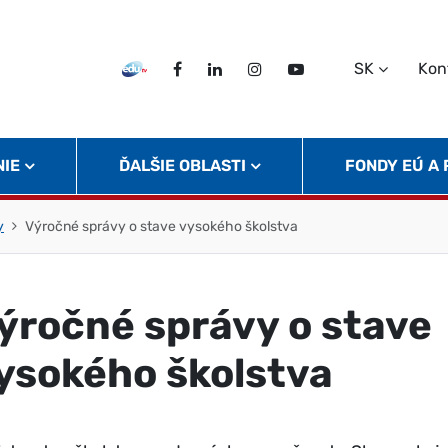
SK
Kon
EDU TV
Facebook
LinkedIn
Instagram
Twitter
NIE
ĎALŠIE OBLASTI
FONDY EÚ A
y
Výročné správy o stave vysokého školstva
ýročné správy o stave
ysokého školstva