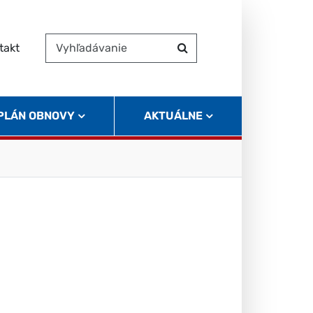
takt
Vyhľadávanie
Hľadať
 PLÁN OBNOVY
AKTUÁLNE