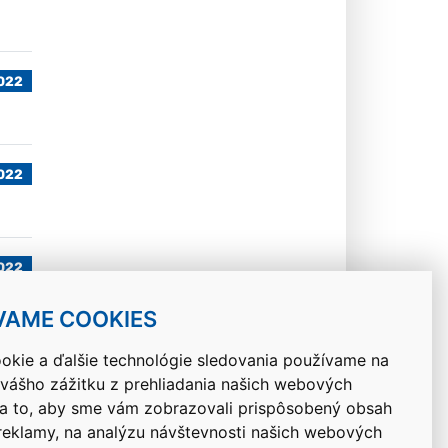
022
022
022
VAME COOKIES
okie a ďalšie technológie sledovania používame na
 vášho zážitku z prehliadania našich webových
Návrat hore
na to, aby sme vám zobrazovali prispôsobený obsah
 reklamy, na analýzu návštevnosti našich webových