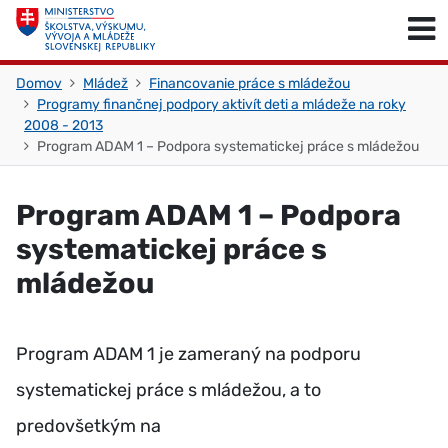
Skočiť na obsah
Skočiť na začiatok stránky
Domov
Mládež
Financovanie práce s mládežou
Programy finančnej podpory aktivít deti a mládeže na roky
2008 - 2013
Program ADAM 1 – Podpora systematickej práce s mládežou
Program ADAM 1 – Podpora
systematickej práce s
mládežou
Program ADAM 1 je zameraný na podporu
systematickej práce s mládežou, a to
predovšetkým na