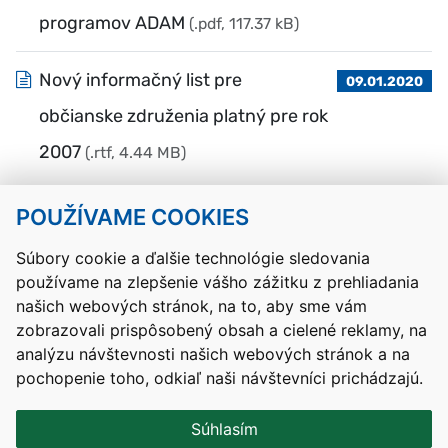
programov ADAM
(.pdf, 117.37 kB)
Nový informačný list pre
09.01.2020
občianske združenia platný pre rok
2007
(.rtf, 4.44 MB)
POUŽÍVAME COOKIES
Návrat hore
Súbory cookie a ďalšie technológie sledovania
používame na zlepšenie vášho zážitku z prehliadania
Kontakty
Mapa stránky
RSS
Vyhlásenie o prístupnosti
našich webových stránok, na to, aby sme vám
Nastavenia cookies
zobrazovali prispôsobený obsah a cielené reklamy, na
Prevádzkovateľom služby je Ministerstvo školstva, výskumu,
analýzu návštevnosti našich webových stránok a na
vývoja a mládeže Slovenskej republiky.
pochopenie toho, odkiaľ naši návštevníci prichádzajú.
Tvorba stránok
: Aglo Solutions
Redakčný systém
: SysCom
Súhlasím