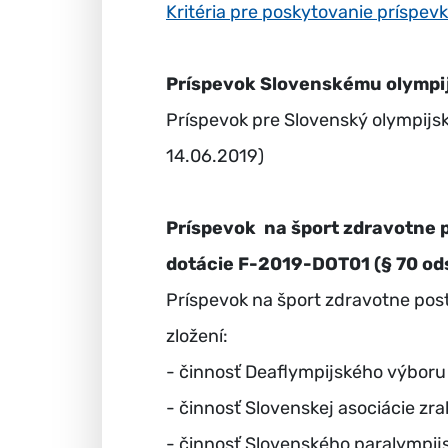
Kritéria pre poskytovanie prísp
Príspevok Slovenskému olympijs
Príspevok pre Slovenský olympijsk
14.06.2019)
Príspevok na šport zdravotne p
dotácie F-2019-DOT01 (§ 70 ods
Príspevok na šport zdravotne pos
zložení:
- činnosť Deaflympijského výboru
- činnosť Slovenskej asociácie z
- činnosť Slovenského paralympij