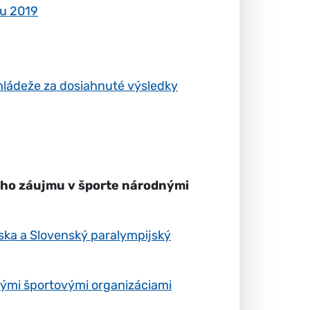
ku 2019
ládeže za dosiahnuté výsledky
ného záujmu v športe národnými
ska a Slovenský paralympijský
nými športovými organizáciami