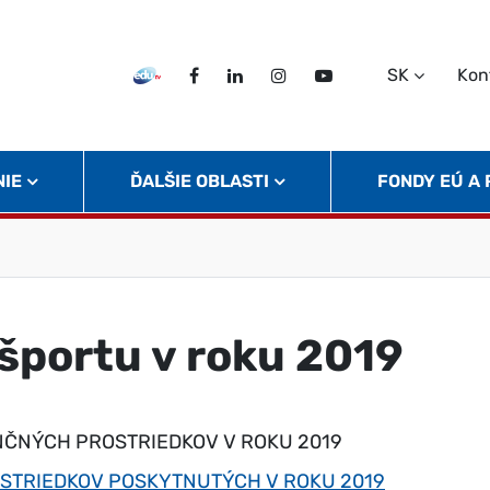
SK
Kon
EDU TV
Facebook
LinkedIn
Instagram
Twitter
NIE
ĎALŠIE OBLASTI
FONDY EÚ A
športu v roku 2019
ČNÝCH PROSTRIEDKOV V ROKU 2019
STRIEDKOV POSKYTNUTÝCH V ROKU 2019