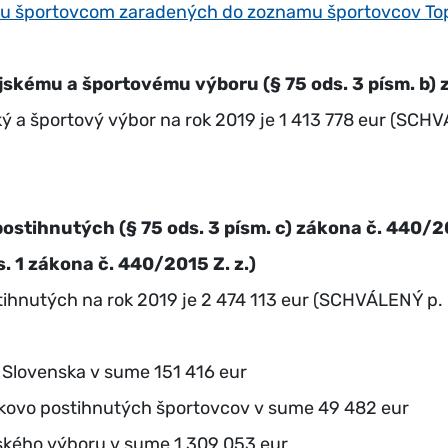
evku športovcom zaradených do zoznamu športovcov To
kému a športovému výboru (§ 75 ods. 3 písm. b) z
ý a športový výbor na rok 2019 je 1 413 778 eur (SCH
ostihnutých (§ 75 ods. 3 písm. c) zákona č. 440/2
. 1 zákona č. 440/2015 Z. z.)
tihnutých na rok 2019 je 2 474 113 eur (SCHVÁLENÝ p. 
 Slovenska v sume 151 416 eur
rakovo postihnutých športovcov v sume 49 482 eur
ského výboru v sume 1 309 053 eur