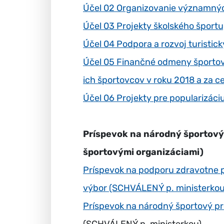
Účel 02 Organizovanie významnýc
Účel 03 Projekty školského športu
Účel 04 Podpora a rozvoj turistick
Účel 05 Finančné odmeny športov
ich športovcov v roku 2018 a za c
Účel 06 Projekty pre popularizáci
Príspevok na národný športový 
športovými organizáciami)
Príspevok na podporu zdravotne p
výbor (SCHVÁLENÝ p. ministerkou
Príspevok na národný športový pr