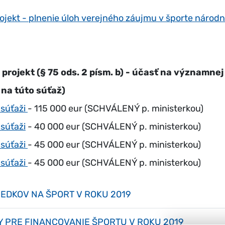
ojekt - plnenie úloh verejného záujmu v športe národ
rojekt (§ 75 ods. 2 písm. b) - účasť na významnej 
 na túto súťaž)
 súťaži
- 115 000 eur (SCHVÁLENÝ p. ministerkou)
súťaži
- 40 000 eur (SCHVÁLENÝ p. ministerkou)
 súťaži
- 45 000 eur (SCHVÁLENÝ p. ministerkou)
 súťaži
- 45 000 eur (SCHVÁLENÝ p. ministerkou)
EDKOV NA ŠPORT V ROKU 2019
Y PRE FINANCOVANIE ŠPORTU V ROKU 2019