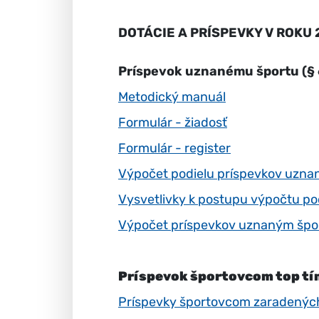
DOTÁCIE A PRÍSPEVKY V ROKU 
Príspevok uznanému športu (§ 
Metodický manuál
Formulár - žiadosť
Formulár - register
Výpočet podielu príspevkov uzna
Vysvetlivky k postupu výpočtu po
Výpočet príspevkov uznaným špo
Príspevok športovcom top tímu
Príspevky športovcom zaradenýc