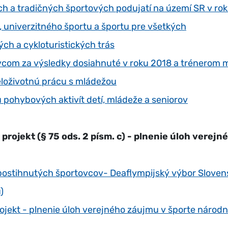
h a tradičných športových podujatí na území SR v ro
, univerzitného športu a športu pre všetkých
ých a cykloturistických trás
com za výsledky dosiahnuté v roku 2018 a trénerom m
eloživotnú prácu s mládežou
u pohybových aktivít detí, mládeže a seniorov
projekt (§ 75 ods. 2 písm. c) - plnenie úloh verej
ostihnutých športovcov- Deaflympijský výbor Sloven
)
ojekt - plnenie úloh verejného záujmu v športe národ