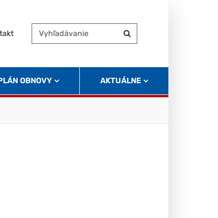
takt
Vyhľadávanie
Hľadať
 PLÁN OBNOVY
AKTUÁLNE