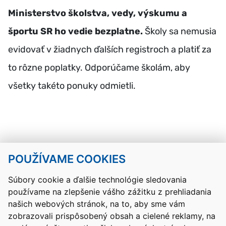
Ministerstvo školstva, vedy, výskumu a
športu SR ho vedie bezplatne.
Školy sa nemusia
evidovať v žiadnych ďalších registroch a platiť za
to rôzne poplatky. Odporúčame školám, aby
všetky takéto ponuky odmietli.
POUŽÍVAME COOKIES
Návrat hore
Súbory cookie a ďalšie technológie sledovania
používame na zlepšenie vášho zážitku z prehliadania
Kontakty
Mapa stránky
RSS
Vyhlásenie o prístupnosti
našich webových stránok, na to, aby sme vám
Nastavenia cookies
zobrazovali prispôsobený obsah a cielené reklamy, na
Prevádzkovateľom služby je Ministerstvo školstva, výskumu,