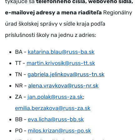
týkajúce sa
telefónneho čísla, webového sídla,
e-mailovej adresy a mena riaditeľa
Regionálny
úrad školskej správy v sídle kraja podľa
príslušnosti školy na jednu z adries:
BA -
katarina.blau@russ-ba.sk
TT -
martin.krivosik@russ-tt.sk
TN -
gabriela.jelinkova@russ-tn.sk
NR -
alena.vravkova@russ-nr.sk
ZA -
jan.polak@russ-za.sk
;
emilia.berzakova@russ-za.sk
BB -
eva.licha@russ-bb.sk
PO -
milos.krizan@russ-po.sk