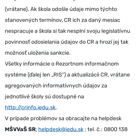
(vrátane). Ak škola odošle údaje mimo týchto
stanovených termínov, CR ich za daný mesiac
nespracuje a škola si tak nesplní svoju legislatívnu
povinnosť odosielania údajov do CR a hrozí jej tak
možnosť uloženia sankcie.
Všetky informácie o Rezortnom informačnom
systéme (ďalej len „RIS“) a aktualizácii CR, vrátane
agregovaných informatívnych údajov za
jednotlivé školy sú dostupné na
http://crinfo.iedu.sk
.
V prípade problémov sa obracajte na helpdesk
MŠVVaŠ SR
:
helpdesk@iedu.sk
; tel. č.: 0800 138