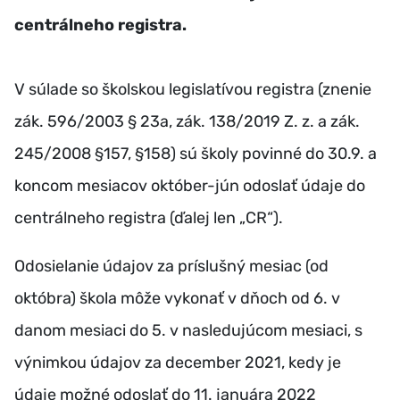
centrálneho registra.
V súlade so školskou legislatívou registra (znenie
zák. 596/2003 § 23a, zák. 138/2019 Z. z. a zák.
245/2008 §157, §158) sú školy povinné do 30.9. a
koncom mesiacov október-jún odoslať údaje do
centrálneho registra (ďalej len „CR“).
Odosielanie údajov za príslušný mesiac (od
októbra) škola môže vykonať v dňoch od 6. v
danom mesiaci do 5. v nasledujúcom mesiaci, s
výnimkou údajov za december 2021, kedy je
údaje možné odoslať do 11. januára 2022