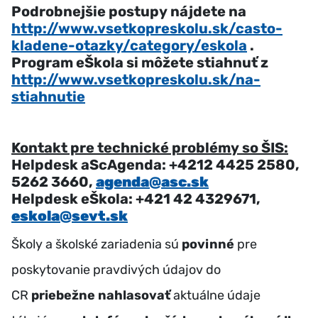
Podrobnejšie postupy nájdete na
http://www.vsetkopreskolu.sk/casto-
kladene-otazky/category/eskola
.
Program eŠkola si môžete stiahnuť z
http://www.vsetkopreskolu.sk/na-
stiahnutie
Kontakt pre technické problémy so ŠIS:
Helpdesk aScAgenda: +4212 4425 2580,
5262 3660,
agenda@asc.sk
Helpdesk eŠkola: +421 42 4329671,
eskola@sevt.sk
Školy a školské zariadenia sú
povinné
pre
poskytovanie pravdivých údajov do
CR
priebežne nahlasovať
aktuálne údaje