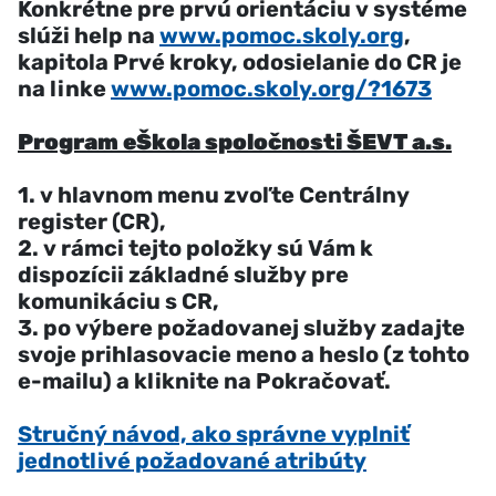
Konkrétne pre prvú orientáciu v systéme
slúži help na
www.pomoc.skoly.org
,
kapitola Prvé kroky, odosielanie do CR je
na linke
www.pomoc.skoly.org/?1673
Program eŠkola spoločnosti ŠEVT a.s.
1. v hlavnom menu zvoľte Centrálny
register (CR),
2. v rámci tejto položky sú Vám k
dispozícii základné služby pre
komunikáciu s CR,
3. po výbere požadovanej služby zadajte
svoje prihlasovacie meno a heslo (z tohto
e-mailu) a kliknite na Pokračovať.
Stručný návod, ako správne vyplniť
jednotlivé požadované atribúty