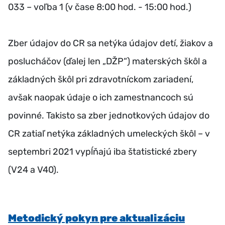
033 – voľba 1 (v čase 8:00 hod. - 15:00 hod.)
Zber údajov do CR sa netýka údajov detí, žiakov a
poslucháčov (ďalej len „DŽP“) materských škôl a
základných škôl pri zdravotníckom zariadení,
avšak naopak údaje o ich zamestnancoch sú
povinné. Takisto sa zber jednotkových údajov do
CR zatiaľ netýka základných umeleckých škôl – v
septembri 2021 vypĺňajú iba štatistické zbery
(V24 a V40).
Metodický pokyn pre aktualizáciu