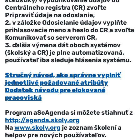
štatistiky/Vypublikovanie údajov do
Centrálneho registra (CR) zvoľte
Pripraviť údaje na odoslanie,
2. v záložke Odosielanie údajov vyplňte
prihlasovacie meno a heslo do CR a zvoľte
Komunikovať so serverom CR,
3. ďalšia výmena dát oboch systémov
(školský a CR) je plne automatizovaná,
používateľ iba sleduje hlásenia systému.
Stručný návod, ako správne vyplniť
jednotlivé požadované atribúty
Dodatok návodu pre elokované
pracoviská
Program aScAgenda si môžete stiahnuť z
http://agenda.skoly.org
Na
www.skoly.org
je zoznam školení a
helpov pre nových používateľov.