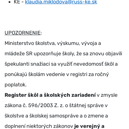
KE -
klaudia.miklodova@russ-ke.sk
UPOZORNENIE
:
Ministerstvo školstva, výskumu, vývoja a
mládeže SR upozorňuje školy, že sa znovu objavili
špekulanti snažiaci sa využiť nevedomosť škôl a
ponúkajú školám vedenie v registri za ročný
poplatok.
Register škôl a školských zariadení
v zmysle
zákona č. 596/2003 Z. z. o štátnej správe v
školstve a školskej samospráve a o zmene a
doplnení niektorých zákonov
je verejný a