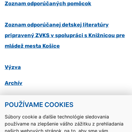
Zoznam odporúčaných pomôcok
Zoznam odporúčanej detskej literatúry
pripravený ZVKS v spolupráci s Knižnicou pre
mládež mesta Košice
Výzva
Archív
POUŽÍVAME COOKIES
Návrat hore
Súbory cookie a ďalšie technológie sledovania
používame na zlepšenie vášho zážitku z prehliadania
Kontakty
Mapa stránky
RSS
Vyhlásenie o prístupnosti
našich webových stránok, na to, aby sme vám
Nastavenia cookies