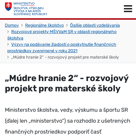
Skočiť na obsah
Skočiť na začiatok stránky
Domov
Regionálne školstvo
Ďalšie oblasti vzdelávania
Rozvojové projekty MŠVVaM SR v oblasti regionálneho
školstva
Výzvy na podávanie žiadosti o poskytnutie finančných
prostriedkov zverejnené v roku 2021
„Múdre hranie 2“ - rozvojový projekt pre materské školy
„Múdre hranie 2“ - rozvojový
projekt pre materské školy
Ministerstvo školstva, vedy, výskumu a športu SR
(ďalej len „ministerstvo“) sa rozhodlo z ušetrených
finančných prostriedkov podporiť časť