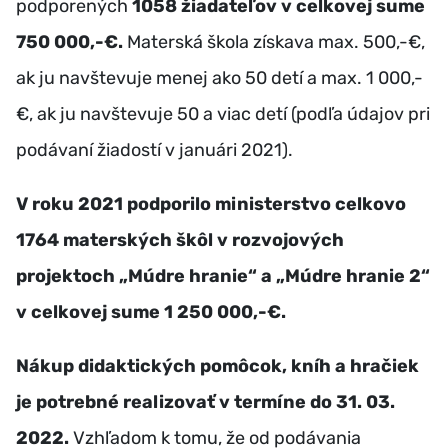
podporených
1058 žiadateľov v celkovej sume
750 000,-€.
Materská škola získava max. 500,-€,
ak ju navštevuje menej ako 50 detí a max. 1 000,-
€, ak ju navštevuje 50 a viac detí (podľa údajov pri
podávaní žiadostí v januári 2021).
V roku 2021 podporilo ministerstvo celkovo
1764 materských škôl v rozvojových
projektoch „Múdre hranie“ a „Múdre hranie 2“
v celkovej sume 1 250 000,-€.
Nákup didaktických pomôcok, kníh a hračiek
je potrebné realizovať v termíne do 31. 03.
2022.
Vzhľadom k tomu, že od podávania