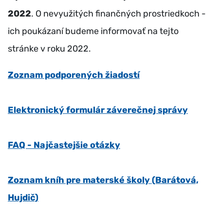
2022
. O nevyužitých finančných prostriedkoch -
ich poukázaní budeme informovať na tejto
stránke v roku 2022.
Zoznam podporených žiadostí
Elektronický formulár záverečnej správy
FAQ - Najčastejšie otázky
Zoznam kníh pre materské školy (Barátová,
Hujdič)