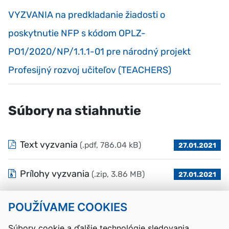
VYZVANIA na predkladanie žiadosti o
poskytnutie NFP s kódom OPLZ-
PO1/2020/NP/1.1.1-01 pre národný projekt
Profesijný rozvoj učiteľov (TEACHERS)
Súbory na stiahnutie
Text vyzvania
(.pdf, 786.04 kB)
27.01.2021
Prílohy vyzvania
(.zip, 3.86 MB)
27.01.2021
POUŽÍVAME COOKIES
Návrat hore
Súbory cookie a ďalšie technológie sledovania