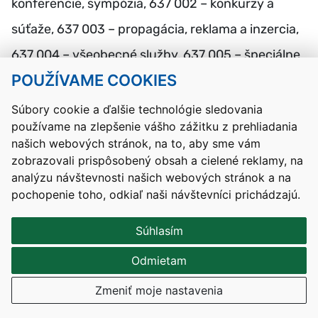
konferencie, sympózia, 637 002 – konkurzy a
súťaže, 637 003 – propagácia, reklama a inzercia,
637 004 – všeobecné služby, 637 005 – špeciálne
POUŽÍVAME COOKIES
služby, 637 007 – cestovné náhrady (iným než
vlastným zamestnancom), 637 011 – štúdie,
Súbory cookie a ďalšie technológie sledovania
používame na zlepšenie vášho zážitku z prehliadania
expertízy, posudky, 637027 – odmeny
našich webových stránok, na to, aby sme vám
zamestnancov mimopracovného pomeru, 637
zobrazovali prispôsobený obsah a cielené reklamy, na
analýzu návštevnosti našich webových stránok a na
036 – reprezentačné výdavky a 642036 – na
pochopenie toho, odkiaľ naši návštevníci prichádzajú.
štipendiá.
Súhlasím
Dotáciu rozpočtovanú na priame výdavky
nie je
Odmietam
možné použiť
na výdavky v rámci nasledujúcich
Zmeniť moje nastavenia
kategórií, položiek a podpoložiek ekonomickej