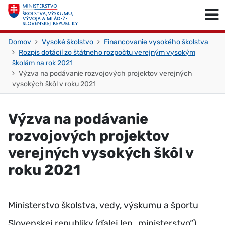
Skočiť na obsah
Skočiť na začiatok stránky
Domov
Vysoké školstvo
Financovanie vysokého školstva
Rozpis dotácií zo štátneho rozpočtu verejným vysokým
školám na rok 2021
Výzva na podávanie rozvojových projektov verejných
vysokých škôl v roku 2021
Výzva na podávanie
rozvojových projektov
verejných vysokých škôl v
roku 2021
Ministerstvo školstva, vedy, výskumu a športu
Slovenskej republiky (ďalej len „ministerstvo“)