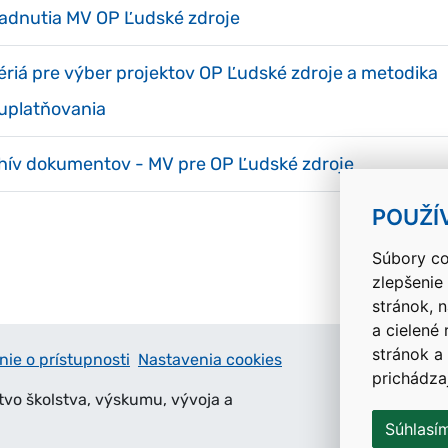
adnutia MV OP Ľudské zdroje
tériá pre výber projektov OP Ľudské zdroje a metodika
 uplatňovania
hív dokumentov - MV pre OP Ľudské zdroje
POUŽÍ
Súbory co
zlepšenie
stránok, 
a cielené
stránok a
nie o prístupnosti
Nastavenia cookies
prichádza
tvo školstva, výskumu, vývoja a
Súhlasí