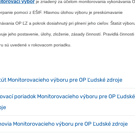
itorovací výbor
je zriadený za účelom monitorovania vykonávania 
erpanie pomoci z EŠIF. Hlavnou úlohou výboru je preskúmavanie
návania OP ĽZ a pokrok dosiahnutý pri plnení jeho cieľov. Štatút výbor
uje jeho postavenie, úlohy, zloženie, zásady činností. Pravidlá činnosti
ru sú uvedené v rokovacom poriadku.
tút Monitorovacieho výboru pre OP Ľudské zdroje
ovací poriadok Monitorovacieho výboru pre OP Ľudské
oje
novia Monitorovacieho výboru pre OP Ľudské zdroje