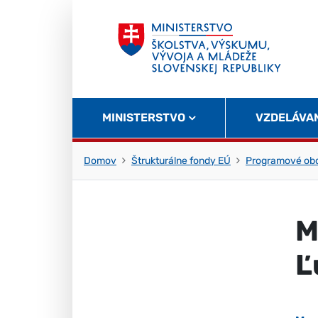
Skočiť na obsah
Skočiť na začiatok stránky
MINISTERSTVO
VZDELÁVA
Domov
Štrukturálne fondy EÚ
Programové obd
M
Ľ