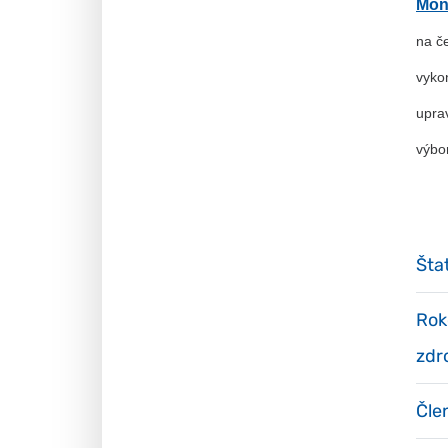
Mon
na č
vyko
uprav
výbo
Šta
Rok
zdr
Čle