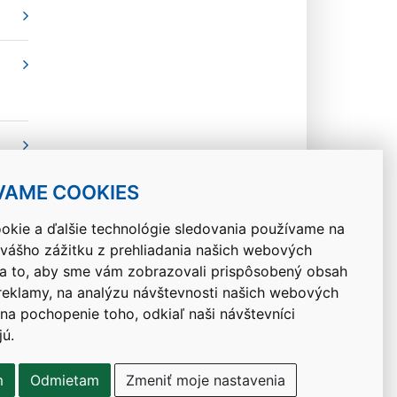
VAME COOKIES
okie a ďalšie technológie sledovania používame na
 vášho zážitku z prehliadania našich webových
Návrat hore
na to, aby sme vám zobrazovali prispôsobený obsah
 reklamy, na analýzu návštevnosti našich webových
 na pochopenie toho, odkiaľ naši návštevníci
jú.
m
Odmietam
Zmeniť moje nastavenia