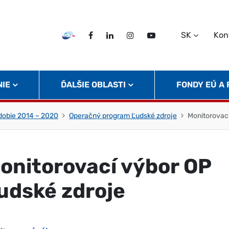
SK
Kon
EDU TV
Facebook
LinkedIn
Instagram
Twitter
NIE
ĎALŠIE OBLASTI
FONDY EÚ A
obie 2014 – 2020
Operačný program Ľudské zdroje
Monitorovací
onitorovací výbor OP
udské zdroje