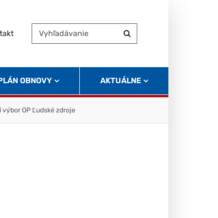
takt
Vyhľadávanie
Hľadať
 PLÁN OBNOVY
AKTUÁLNE
 výbor OP Ľudské zdroje