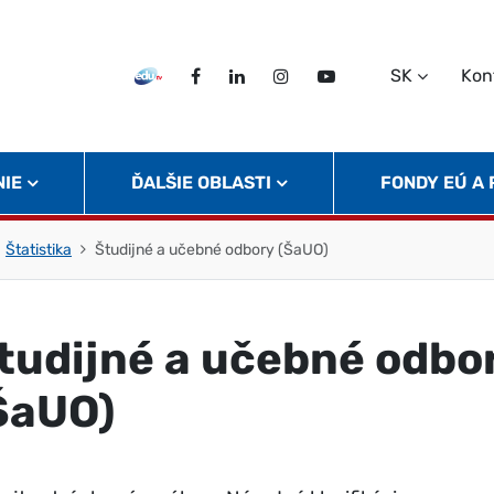
SK
Kon
EDU TV
Facebook
LinkedIn
Instagram
Twitter
NIE
ĎALŠIE OBLASTI
FONDY EÚ A
Štatistika
Študijné a učebné odbory (ŠaUO)
tudijné a učebné odbo
ŠaUO)