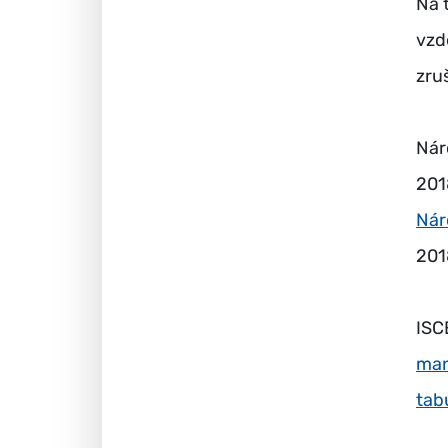
Na 
vzd
zru
Nár
201
Nár
20
ISC
man
tab