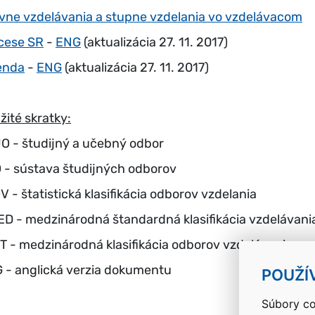
vne vzdelávania a stupne vzdelania vo vzdelávacom
cese SR
-
ENG
(aktualizácia 27. 11. 2017)
enda
-
ENG
(aktualizácia 27. 11. 2017)
žité skratky:
O - študijný a učebný odbor
 - sústava študijných odborov
V - štatistická klasifikácia odborov vzdelania
ED - medzinárodná štandardná klasifikácia vzdelávani
T - medzinárodná klasifikácia odborov vzdelávania
 - anglická verzia dokumentu
POUŽÍ
Súbory co