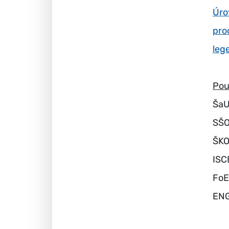
Úro
pro
leg
Pou
ŠaU
SŠO
ŠKO
ISC
FoE
ENG