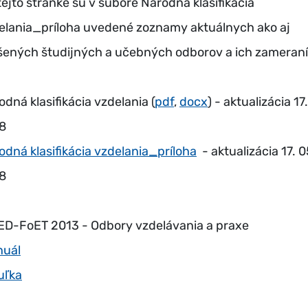
tejto stránke sú v súbore Národná klasifikácia
elania_príloha uvedené zoznamy aktuálnych ako aj
šených študijných a učebných odborov a ich zameraní
odná klasifikácia vzdelania (
pdf
,
docx
) - aktualizácia 17
8
odná klasifikácia vzdelania_príloha
- aktualizácia 17. 0
18
ED-FoET 2013 - Odbory vzdelávania a praxe
uál
uľka