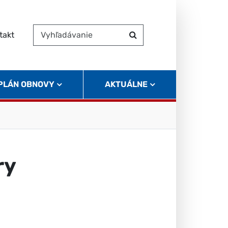
takt
Vyhľadávanie
Hľadať
 PLÁN OBNOVY
AKTUÁLNE
ry