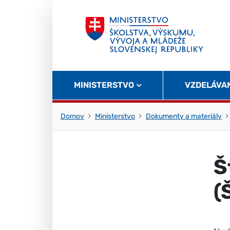
Skočiť na obsah
Skočiť na začiatok stránky
MINISTERSTVO
VZDELÁVA
Domov
Ministerstvo
Dokumenty a materiály
Š
(