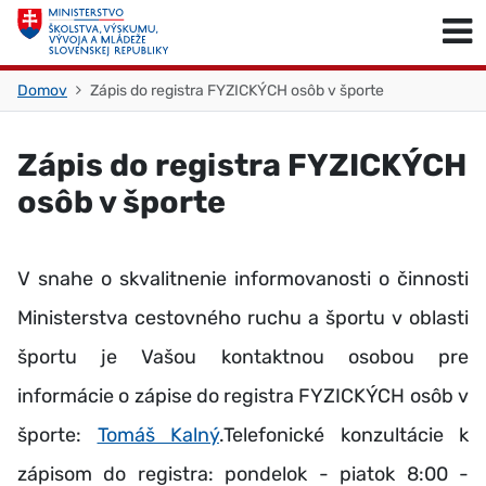
Skočiť na obsah
Skočiť na začiatok stránky
Domov
Zápis do registra FYZICKÝCH osôb v športe
Zápis do registra FYZICKÝCH
osôb v športe
V snahe o skvalitnenie informovanosti o činnosti
Ministerstva cestovného ruchu a športu v oblasti
športu je Vašou kontaktnou osobou pre
informácie o zápise do registra FYZICKÝCH osôb v
športe:
Tomáš Kalný
.Telefonické konzultácie k
zápisom do registra: pondelok - piatok 8:00 -