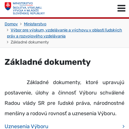
Skočiť na obsah
Skočiť na začiatok stránky
Domov
Ministerstvo
Výbor pre výskum, vzdelávanie a výchovu v oblasti ľudských
práv a rozvojového vzdelávania
Základné dokumenty
Základné dokumenty
Základné dokumenty, ktoré upravujú
postavenie, úlohy a činnosť Výboru schválené
Radou vlády SR pre ľudské práva, národnostné
menšiny a rodovú rovnosť a uznesenia Výboru.
Uznesenia Výboru