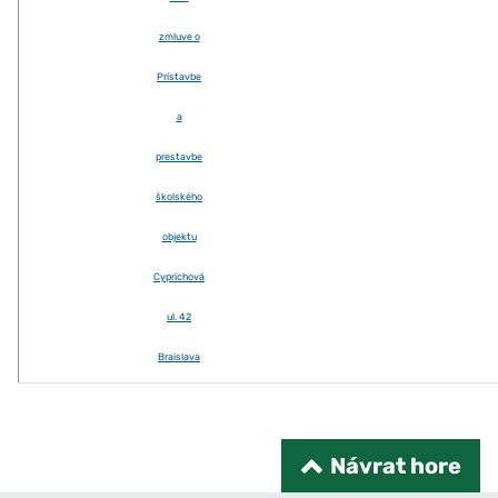
zmluve o
Prístavbe
a
prestavbe
školského
objektu
Cyprichová
ul. 42
Braislava
Návrat hore