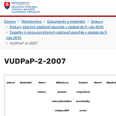
Skočiť na obsah
Skočiť na začiatok stránky
Domov
Ministerstvo
Dokumenty a materiály
Zmluvy
Zmluvy, ktorých platnosť skončila v období do 9. júla 2010
Dodatky k zmluvám ktorých platnosť skončila v období do 9.
júla 2010
VUDPaP-2-2007
VUDPaP-2-2007
zmluvy
Dodávateľ
Názov
Náklady na
Viazané
Rezort
Objedná
zmluvy
plnenie
rozpočtové
zmluvy/dodatkov
prostriedky
vrátane DPH
na ich