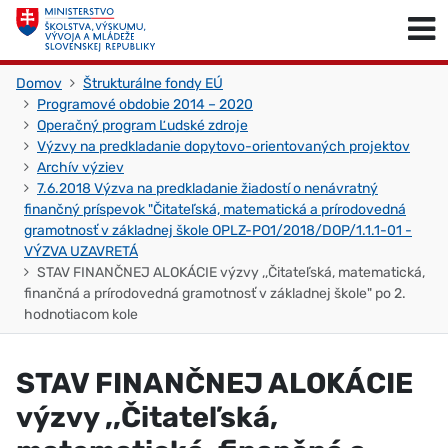
Skočiť na obsah
Skočiť na začiatok stránky
Domov
Štrukturálne fondy EÚ
Programové obdobie 2014 – 2020
Operačný program Ľudské zdroje
Výzvy na predkladanie dopytovo-orientovaných projektov
Archív výziev
7.6.2018 Výzva na predkladanie žiadostí o nenávratný
finančný príspevok "Čitateľská, matematická a prírodovedná
gramotnosť v základnej škole OPLZ-PO1/2018/DOP/1.1.1-01 -
VÝZVA UZAVRETÁ
STAV FINANČNEJ ALOKÁCIE výzvy ,,Čitateľská, matematická,
finančná a prírodovedná gramotnosť v základnej škole" po 2.
hodnotiacom kole
STAV FINANČNEJ ALOKÁCIE
výzvy ,,Čitateľská,