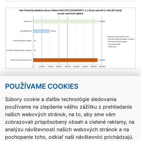
POUŽÍVAME COOKIES
Návrat hore
Súbory cookie a ďalšie technológie sledovania
používame na zlepšenie vášho zážitku z prehliadania
Kontakty
Mapa stránky
RSS
Vyhlásenie o prístupnosti
našich webových stránok, na to, aby sme vám
Nastavenia cookies
zobrazovali prispôsobený obsah a cielené reklamy, na
Prevádzkovateľom služby je Ministerstvo školstva, výskumu,
analýzu návštevnosti našich webových stránok a na
vývoja a mládeže Slovenskej republiky.
pochopenie toho, odkiaľ naši návštevníci prichádzajú.