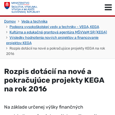
Skočiť na obsah
Skočiť na začiatok stránky
Domov
Veda a technika
Podpora vysokoškolskej vedy a techniky - VEGA, KEGA
Kultúrna a edukačná grantová agentúra MŠVVaM SR (KEGA)
Výsledky hodnotenia nových projektov a financovanie
projektov KEGA
Rozpis dotácií na nové a pokračujúce projekty KEGA na rok
2016
Rozpis dotácií na nové a
pokračujúce projekty KEGA
na rok 2016
Na základe určenej výšky finančných