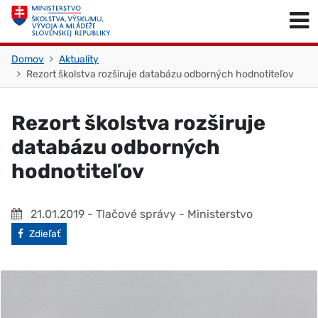
Skočiť na obsah
Skočiť na začiatok stránky
Domov
Aktuality
Rezort školstva rozširuje databázu odborných hodnotiteľov
Rezort školstva rozširuje
databázu odborných
hodnotiteľov
21.01.2019
- Tlačové správy - Ministerstvo
Facebook
Zdieľať