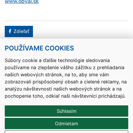
www.opvai.sk
Facebook
Zdieľať
POUŽÍVAME COOKIES
Návrat hore
Súbory cookie a ďalšie technológie sledovania
používame na zlepšenie vášho zážitku z prehliadania
Kontakty
Mapa stránky
RSS
Vyhlásenie o prístupnosti
našich webových stránok, na to, aby sme vám
Nastavenia cookies
zobrazovali prispôsobený obsah a cielené reklamy, na
Prevádzkovateľom služby je Ministerstvo školstva, výskumu,
analýzu návštevnosti našich webových stránok a na
vývoja a mládeže Slovenskej republiky.
pochopenie toho, odkiaľ naši návštevníci prichádzajú.
Tvorba stránok
: Aglo Solutions
Redakčný systém
: SysCom
Súhlasím
Odmietam