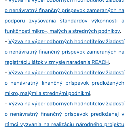
o nenávratný finančný príspevok zameraných na
podporu zvyšovania štandardov výkonnosti a
funkčnosti mikro-, malých a stredných podnikov
,
-
Výzva na výber odborných hodnotiteľov žiadostí
o nenávratný finančný príspevok zameraných na
registráciu látok v zmysle naradenia REACH
,
-
Výzva na výber odborných hodnotiteľov žiadostí
o nenávratný finančný príspevok predložených
mikro, malými a strednými podnikmi
,
-
Výzva na výber odborných hodnotiteľov žiadostí
o nenávratný finančný príspevok predloženej v
rámci vyzvania na realizáciu národného projektu