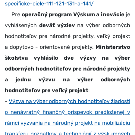
specificke-ciele-111-121-131-a-141/
Pre
operačný program
Výskum a inovácie
je
vyhlásených
deväť výziev
na výber odborných
hodnotiteľov pre národné projekty, veľký projekt
a dopytovo - orientované projekty.
Ministerstvo
školstva vyhlásilo dve výzvy na výber
odborných hodnotiteľov pre národné projekty
a jednu výzvu na výber odborných
hodnotiteľov pre veľký projekt
:
-
Výzva na výber odborných hodnotiteľov žiadosti
o nenávratný finančný príspevok predloženej v
rámci vyzvania na národný projekt na mobilizáciu
transferu poznatkov a technológií z výskumných