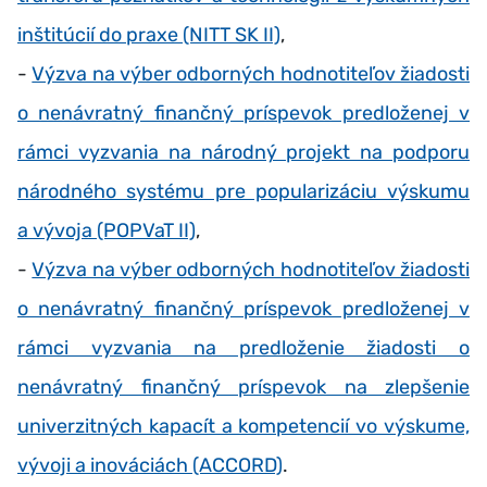
inštitúcií do praxe (NITT SK II)
,
-
Výzva na výber odborných hodnotiteľov žiadosti
o nenávratný finančný príspevok predloženej v
rámci vyzvania na národný projekt na podporu
národného systému pre popularizáciu výskumu
a vývoja (POPVaT II)
,
-
Výzva na výber odborných hodnotiteľov žiadosti
o nenávratný finančný príspevok predloženej v
rámci vyzvania na predloženie žiadosti o
nenávratný finančný príspevok na zlepšenie
univerzitných kapacít a kompetencií vo výskume,
vývoji a inováciách (ACCORD)
.