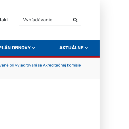
takt
Vyhľadávanie
Hľadať
 PLÁN OBNOVY
AKTUÁLNE
ívané pri vyjadrovaní sa Akreditačnej komisie