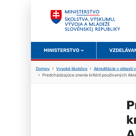
Skočiť na obsah
Skočiť na začiatok stránky
MINISTERSTVO
VZDELÁVA
Domov
Vysoké školstvo
Akreditácie v oblasti
Predchádzajúce znenie kritérií používaných Akr
P
k
A