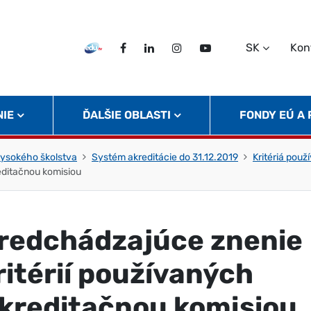
SK
Kon
EDU TV
Facebook
LinkedIn
Instagram
Twitter
NIE
ĎALŠIE OBLASTI
FONDY EÚ A
 vysokého školstva
Systém akreditácie do 31.12.2019
Kritériá použ
editačnou komisiou
redchádzajúce znenie
ritérií používaných
kreditačnou komisiou