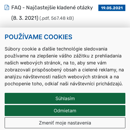
FAQ - Najčastejšie kladené otázky
19.05.2021
(8. 3. 2021)
(.pdf, 567.48 kB)
POUŽÍVAME COOKIES
Návrat hore
Súbory cookie a ďalšie technológie sledovania
používame na zlepšenie vášho zážitku z prehliadania
Kontakty
Mapa stránky
RSS
Vyhlásenie o prístupnosti
našich webových stránok, na to, aby sme vám
Nastavenia cookies
zobrazovali prispôsobený obsah a cielené reklamy, na
Prevádzkovateľom služby je Ministerstvo školstva, výskumu,
analýzu návštevnosti našich webových stránok a na
vývoja a mládeže Slovenskej republiky.
pochopenie toho, odkiaľ naši návštevníci prichádzajú.
Tvorba stránok
: Aglo Solutions
Redakčný systém
: SysCom
Súhlasím
Odmietam
Zmeniť moje nastavenia