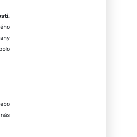
sti,
ného
rany
bolo
lebo
 nás