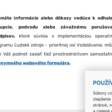
máte informácie alebo dôkazy vedúce k odhal
rupcie, podvodu alebo závažnému porušova
dpisov,
ktoré súvisia s implementáciou operač
gramu Ľudské zdroje - prioritnej osi Vzdelávanie, mô
 Váš podnet zaslať tiež prostredníctvom samostat
onymného webového formulára
.
POUŽÍ
Súbory co
zlepšenie
stránok, 
a cielené