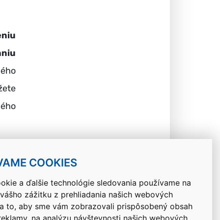
eniu
niu
ného
žete
ného
VAME COOKIES
okie a ďalšie technológie sledovania používame na
 vášho zážitku z prehliadania našich webových
Návrat hore
na to, aby sme vám zobrazovali prispôsobený obsah
 reklamy, na analýzu návštevnosti našich webových