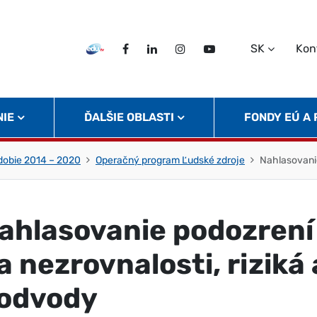
SK
Kon
EDU TV
Facebook
LinkedIn
Instagram
Twitter
NIE
ĎALŠIE OBLASTI
FONDY EÚ A
obie 2014 – 2020
Operačný program Ľudské zdroje
Nahlasovanie
ahlasovanie podozrení
a nezrovnalosti, riziká 
odvody