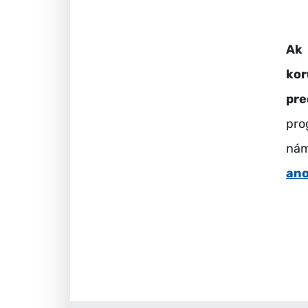
Ak 
ko
pre
pro
nám
an