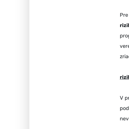
Pr
riz
pro
ver
zri
riz
V p
pod
nev