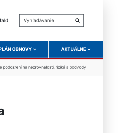
takt
Vyhľadávanie
Hľadať
 PLÁN OBNOVY
AKTUÁLNE
 podozrení na nezrovnalosti, riziká a podvody
a