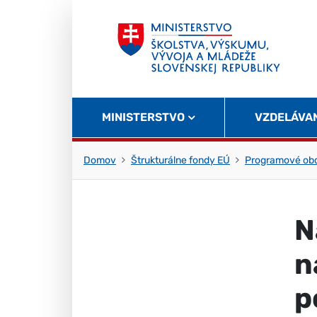
Skočiť na obsah
Skočiť na začiatok stránky
MINISTERSTVO
VZDELÁVA
Domov
Štrukturálne fondy EÚ
Programové obd
N
n
p