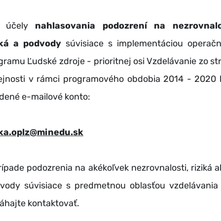
e účely
nahlasovania podozrení na nezrovnalo
iká a podvody
súvisiace s implementáciou operač
gramu Ľudské zdroje - prioritnej osi Vzdelávanie zo st
ejnosti v rámci programového obdobia 2014 - 2020 
adené e-mailové konto:
ika.oplz@minedu.sk
rípade podozrenia na akékoľvek nezrovnalosti, riziká a
vody súvisiace s predmetnou oblasťou vzdelávania
áhajte kontaktovať.