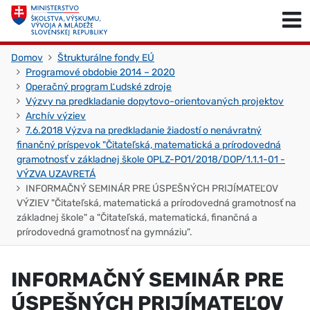
Skočiť na obsah
Skočiť na začiatok stránky
Domov
Štrukturálne fondy EÚ
Programové obdobie 2014 – 2020
Operačný program Ľudské zdroje
Výzvy na predkladanie dopytovo-orientovaných projektov
Archív výziev
7.6.2018 Výzva na predkladanie žiadostí o nenávratný
finančný príspevok "Čitateľská, matematická a prírodovedná
gramotnosť v základnej škole OPLZ-PO1/2018/DOP/1.1.1-01 -
VÝZVA UZAVRETÁ
INFORMAČNÝ SEMINÁR PRE ÚSPEŠNÝCH PRIJÍMATEĽOV
VÝZIEV "Čitateľská, matematická a prírodovedná gramotnosť na
základnej škole" a "Čitateľská, matematická, finančná a
prírodovedná gramotnosť na gymnáziu".
INFORMAČNÝ SEMINÁR PRE
ÚSPEŠNÝCH PRIJÍMATEĽOV