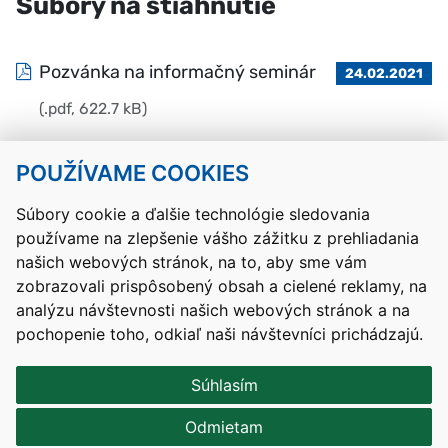
Súbory na stiahnutie
Pozvánka na informačný seminár
24.02.2021
(.pdf, 622.7 kB)
POUŽÍVAME COOKIES
Návrat hore
Súbory cookie a ďalšie technológie sledovania
používame na zlepšenie vášho zážitku z prehliadania
Kontakty
Mapa stránky
RSS
Vyhlásenie o prístupnosti
našich webových stránok, na to, aby sme vám
Nastavenia cookies
zobrazovali prispôsobený obsah a cielené reklamy, na
Prevádzkovateľom služby je Ministerstvo školstva, výskumu,
analýzu návštevnosti našich webových stránok a na
vývoja a mládeže Slovenskej republiky.
pochopenie toho, odkiaľ naši návštevníci prichádzajú.
Tvorba stránok
: Aglo Solutions
Redakčný systém
: SysCom
Súhlasím
Odmietam