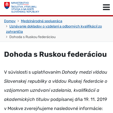
Skočiť na obsah
Skočiť na začiatok stránky
Domov
Medzinárodná spolupráca
Uznávanie dokladov o vzdelaní a odborných kvalifikácií zo
zahraničia
Dohoda s Ruskou federáciou
Dohoda s Ruskou federáciou
V súvislosti s uplatňovaním
Dohody medzi vládou
Slovenskej republiky a vládou Ruskej federácie o
vzájomnom uznávaní vzdelania, kvalifikácií a
akademických titulov
podpísanej dňa 19. 11. 2019
v Moskve zverejňujeme nasledovné informácie: