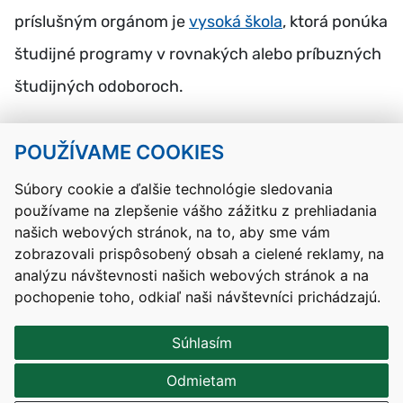
príslušným orgánom je
vysoká škola
, ktorá ponúka
študijné programy v rovnakých alebo príbuzných
študijných odoboroch.
POUŽÍVAME COOKIES
Návrat hore
Súbory cookie a ďalšie technológie sledovania
používame na zlepšenie vášho zážitku z prehliadania
Kontakty
Mapa stránky
RSS
Vyhlásenie o prístupnosti
našich webových stránok, na to, aby sme vám
Nastavenia cookies
zobrazovali prispôsobený obsah a cielené reklamy, na
Prevádzkovateľom služby je Ministerstvo školstva, výskumu,
analýzu návštevnosti našich webových stránok a na
vývoja a mládeže Slovenskej republiky.
pochopenie toho, odkiaľ naši návštevníci prichádzajú.
Tvorba stránok
: Aglo Solutions
Redakčný systém
: SysCom
Súhlasím
Odmietam