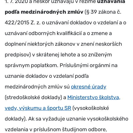
1. 7. 2020 a neskôr uznávajú v režime
uznávania
podľa medzinárodných zmlúv
(§ 39 zákona č.
422/2015 Z. z. o uznávaní dokladov o vzdelaní a o
uznávaní odborných kvalifikácií a o zmene a
doplnení niektorých zákonov v znení neskorších
predpisov) v skrátenej lehote a so zníženým
správnym poplatkom. Príslušnými orgánmi na
uznanie dokladov o vzdelaní podľa
medzinárodných zmlúv sú
okresné úrady
(stredoškolské doklady) a
Ministerstvo školstva,
vedy, výskumu a športu SR
(vysokoškolské
doklady). Ak sa vyžaduje uznanie vysokoškolského
vzdelania v príslušnom študijnom odbore,