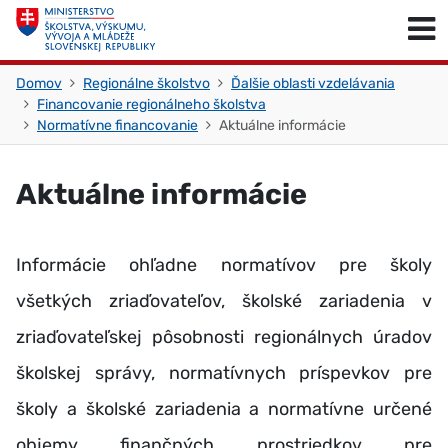
Skočiť na obsah
Skočiť na začiatok stránky
Domov
Regionálne školstvo
Ďalšie oblasti vzdelávania
Financovanie regionálneho školstva
Normatívne financovanie
Aktuálne informácie
Aktuálne informácie
Informácie ohľadne normatívov pre školy
všetkých zriaďovateľov, školské zariadenia v
zriaďovateľskej pôsobnosti regionálnych úradov
školskej správy, normatívnych príspevkov pre
školy a školské zariadenia a normatívne určené
objemy finančných prostriedkov pre