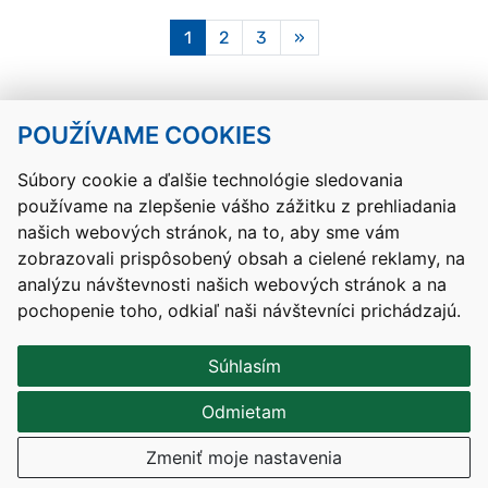
Aktuálna
1
2
3
»
stránka
1
POUŽÍVAME COOKIES
Návrat hore
Súbory cookie a ďalšie technológie sledovania
používame na zlepšenie vášho zážitku z prehliadania
Kontakty
Mapa stránky
RSS
Vyhlásenie o prístupnosti
našich webových stránok, na to, aby sme vám
Nastavenia cookies
zobrazovali prispôsobený obsah a cielené reklamy, na
Prevádzkovateľom služby je Ministerstvo školstva, výskumu,
analýzu návštevnosti našich webových stránok a na
vývoja a mládeže Slovenskej republiky.
pochopenie toho, odkiaľ naši návštevníci prichádzajú.
Tvorba stránok
: Aglo Solutions
Redakčný systém
: SysCom
Súhlasím
Odmietam
Zmeniť moje nastavenia