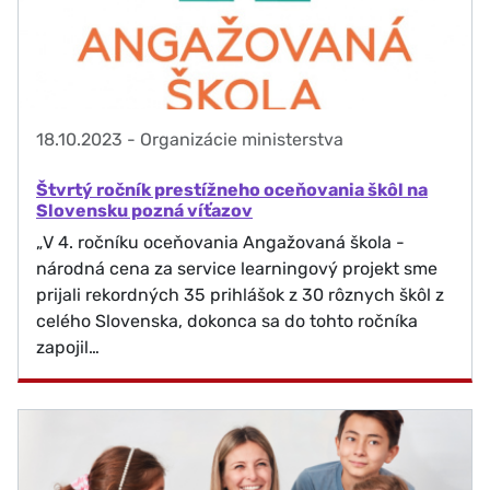
18.10.2023
-
Organizácie ministerstva
Štvrtý ročník prestížneho oceňovania škôl na
Slovensku pozná víťazov
„V 4. ročníku oceňovania Angažovaná škola -
národná cena za service learningový projekt sme
prijali rekordných 35 prihlášok z 30 rôznych škôl z
celého Slovenska, dokonca sa do tohto ročníka
zapojil…