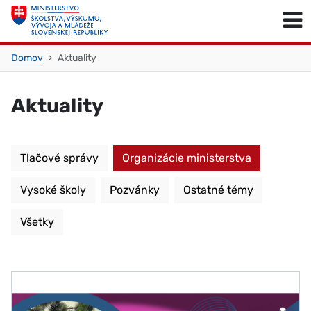
Skočiť na obsah
Skočiť na začiatok stránky
Domov
Aktuality
Aktuality
Tlačové správy
Organizácie ministerstva
Vysoké školy
Pozvánky
Ostatné témy
Všetky