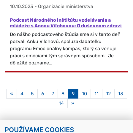
10.10.2023
-
Organizácie ministerstva
Podcast Národného inštitútu vzdelávania a
mládeže s Annou Viľchovou: O duševnom zdraví
Do nášho podcastového štúdia sme si v tento deň
pozvali Anku Viľchovú, spoluzakladateľku
programu Emocionálny kompas, ktorý sa venuje
práci s emóciami tým správnym spôsobom. Je
dôležité pozname…
Aktuálna
«
4
5
6
7
8
9
10
11
12
13
stránka
14
»
9
POUŽÍVAME COOKIES