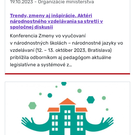
19.10.2023
-
Organizácie ministerstva
Trendy, zmeny aj inšpirácie. Aktéri
národnostného vzdelávania sa stretli v
spoločnej diskusii
Konferencia Zmeny vo vyučovaní
v národnostných školách – národnostné jazyky vo
vzdelávaní (12. – 13. október 2023, Bratislava)
priblížila odborníkom aj pedagógom aktuálne
legislatívne a systémové z…