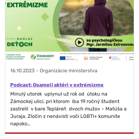
16.10.2023
-
Organizácie ministerstva
Podcast: Osamelí aktéri v extrémizme
Minulý utorok uplynul už rok od útoku na
Zámockej ulici, pri ktorom iba 19 ročný študent
zastrelil v bare Tepláreň dvoch mužov – Matúša a
Juraja. Zločin z nenávisti voči LGBTI+ komunite
napoko…