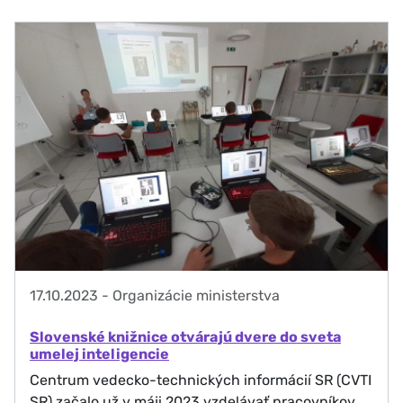
17.10.2023
-
Organizácie ministerstva
Slovenské knižnice otvárajú dvere do sveta
umelej inteligencie
Centrum vedecko-technických informácií SR (CVTI
SR) začalo už v máji 2023 vzdelávať pracovníkov