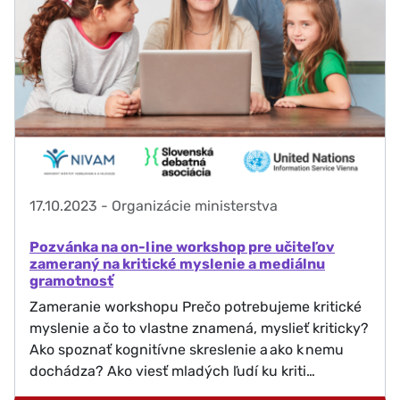
17.10.2023
-
Organizácie ministerstva
Pozvánka na on-line workshop pre učiteľov
zameraný na kritické myslenie a mediálnu
gramotnosť
Zameranie workshopu Prečo potrebujeme kritické
myslenie a čo to vlastne znamená, myslieť kriticky?
Ako spoznať kognitívne skreslenie a ako k nemu
dochádza? Ako viesť mladých ľudí ku kriti…