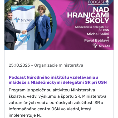
25.10.2023
-
Organizácie ministerstva
Podcast Národného inštitútu vzdelávania a
mládeže s Mládežníckymi delegátmi SR pri OSN
Program je spoločnou aktivitou Ministerstva
školstva, vedy, výskumu a športu SR, Ministerstva
zahraničných vecí a európskych záležitostí SR a
Informačného centra OSN vo Viedni, ktorý
implementuje N…