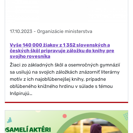
17.10.2023
-
Organizácie ministerstva
Vyše 140 000 žiakov z 1 352 slovenských a
českých škôl pripravuje záložku do knihy pre
svojho rovesníka
Žiaci zo základných škôl a osemročných gymnázií
sa usilujú na svojich záložkách znázorniť literárny
motív z ich najobľúbenejšej knihy, prípadne
obľúbeného knižného hrdinu v súlade s témou
Inšpirujú…