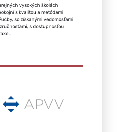
erejných vysokých školách
pokojní s kvalitou a metódami
ýučby, so získanými vedomosťami
 zručnosťami, s dostupnosťou
raxe…