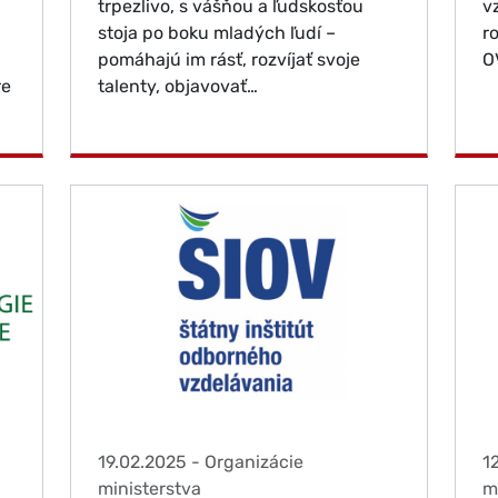
trpezlivo, s vášňou a ľudskosťou
v
stoja po boku mladých ľudí –
r
h
pomáhajú im rásť, rozvíjať svoje
O
re
talenty, objavovať…
19.02.2025
-
Organizácie
1
ministerstva
m