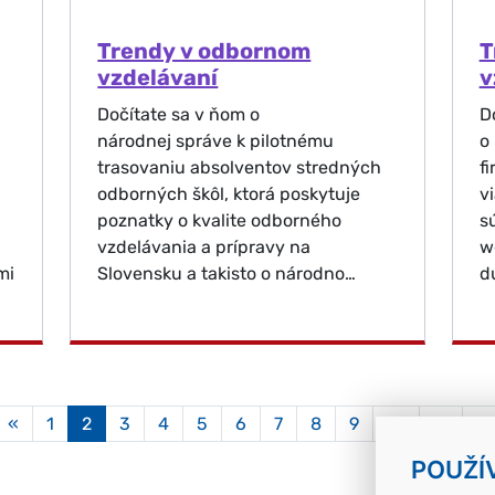
Trendy v odbornom
T
vzdelávaní
v
Dočítate sa v ňom o
D
národnej správe k pilotnému
o
trasovaniu absolventov stredných
f
odborných škôl, ktorá poskytuje
v
poznatky o kvalite odborného
s
vzdelávania a prípravy na
w
mi
Slovensku a takisto o národno…
d
Aktuálna
«
1
2
3
4
5
6
7
8
9
10
11
»
stránka
2
POUŽÍ