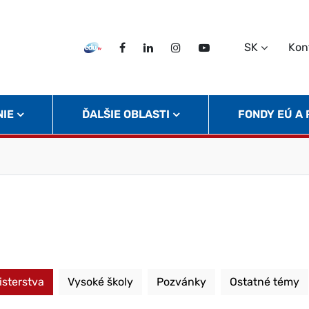
SK
Kon
EDU TV
Facebook
LinkedIn
Instagram
Twitter
NIE
ĎALŠIE OBLASTI
FONDY EÚ A
isterstva
Vysoké školy
Pozvánky
Ostatné témy