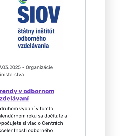
7.03.2025
-
Organizácie
inisterstva
rendy v odbornom
zdelávaní
 druhom vydaní v tomto
alendárnom roku sa dočítate a
ypočujete si viac o Centrách
xcelentnosti odborného