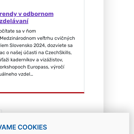
rendy v odbornom
zdelávaní
očítate sa v ňom
 Medzinárodnom veľtrhu cvičných
iriem Slovensko 2024, dozviete sa
iac o našej účasti na CzechSkills,
úťaži kaderníkov a vizážistov,
orkshopoch Europass, výročí
uálneho vzdel…
VAME COOKIES