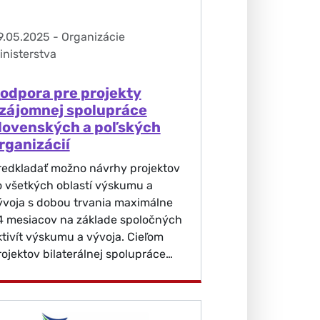
9.05.2025
-
Organizácie
inisterstva
odpora pre projekty
zájomnej spolupráce
lovenských a poľských
rganizácií
redkladať možno návrhy projektov
o všetkých oblastí výskumu a
ývoja s dobou trvania maximálne
4 mesiacov na základe spoločných
ktivít výskumu a vývoja. Cieľom
rojektov bilaterálnej spolupráce…