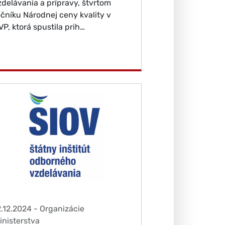
zdelávania a prípravy, štvrtom
očníku Národnej ceny kvality v
VP, ktorá spustila prih…
2.12.2024
-
Organizácie
inisterstva