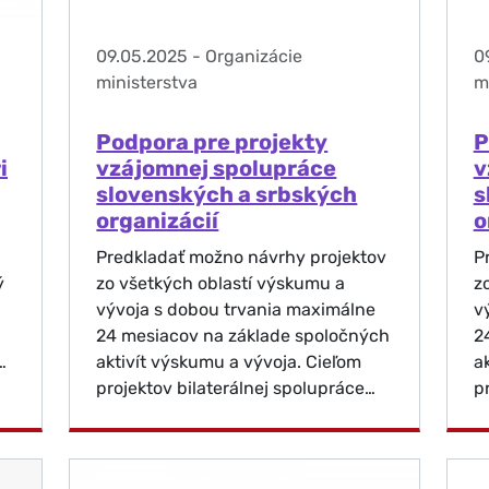
09.05.2025
-
Organizácie
0
ministerstva
m
Podpora pre projekty
P
i
vzájomnej spolupráce
v
slovenských a srbských
s
organizácií
o
Predkladať možno návrhy projektov
P
ý
zo všetkých oblastí výskumu a
z
vývoja s dobou trvania maximálne
v
24 mesiacov na základe spoločných
2
…
aktivít výskumu a vývoja. Cieľom
a
projektov bilaterálnej spolupráce…
p