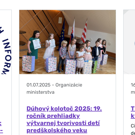
01.07.2025
-
Organizácie
1
ministerstva
m
Dúhový kolotoč 2025: 19.
T
ročník prehliadky
k
:
výtvarnej tvorivosti detí
C
-
predškolského veku
de