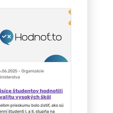
6.06.2025
-
Organizácie
inisterstva
isíce študentov hodnotili
valitu vysokých škôl
ieľom prieskumu bolo zistiť, ako sú
nní študenti I. a II. stupňa na