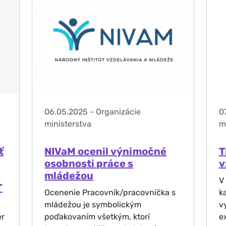
06.05.2025
-
Organizácie
0
ministerstva
m
ť
NIVaM ocenil výnimočné
T
osobnosti práce s
v
mládežou
V
T
Ocenenie Pracovník/pracovníčka s
k
mládežou je symbolickým
v
er
poďakovaním všetkým, ktorí
e