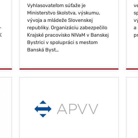
Vyhlasovateľom súťaže je
v
Ministerstvo školstva, výskumu,
s
vývoja a mládeže Slovenskej
v
-
republiky. Organizáciu zabezpečilo
a
K
Krajské pracovisko NIVaM v Banskej
p
Bystrici v spolupráci s mestom
Banská Byst…