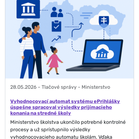
28.05.2026
-
Tlačové správy - Ministerstvo
Vyhodnocovací automat systému ePrihlášky
úspešne spracoval výsledky prijímacieho
konania na stredné školy
Ministerstvo školstva ukončilo potrebné kontrolné
procesy a už sprístupnilo výsledky
vyhodnocovacieho automatu školám. Vďaka