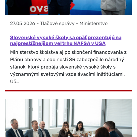
27.05.2026
-
Tlačové správy - Ministerstvo
Slovenské vysoké školy sa opäť prezentujú na
najprestížnejšom veľtrhu NAFSA v USA
Ministerstvo školstva aj po skončení financovania z
Plánu obnovy a odolnosti SR zabezpečilo národný
stánok, ktorý prepája slovenské vysoké školy s
významnými svetovými vzdelávacími inštitúciami.
Úč…