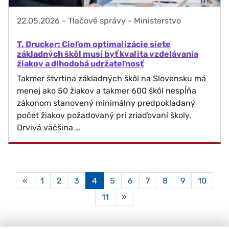
22.05.2026
-
Tlačové správy - Ministerstvo
T. Drucker: Cieľom optimalizácie siete
základných škôl musí byť kvalita vzdelávania
žiakov a dlhodobá udržateľnosť
Takmer štvrtina základných škôl na Slovensku má
menej ako 50 žiakov a takmer 600 škôl nespĺňa
zákonom stanovený minimálny predpokladaný
počet žiakov požadovaný pri zriaďovaní školy.
Drvivá väčšina …
Aktuálna
«
1
2
3
4
5
6
7
8
9
10
stránka
11
»
4