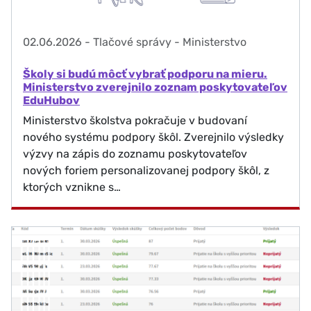
02.06.2026
-
Tlačové správy - Ministerstvo
Školy si budú môcť vybrať podporu na mieru.
Ministerstvo zverejnilo zoznam poskytovateľov
EduHubov
Ministerstvo školstva pokračuje v budovaní
nového systému podpory škôl. Zverejnilo výsledky
výzvy na zápis do zoznamu poskytovateľov
nových foriem personalizovanej podpory škôl, z
ktorých vznikne s…