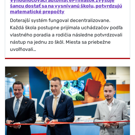
Vyhodnocovací automat ePrihlášok zvyšuje
šancu dostať sa na vysnívanú školu, potvrdzujú
matematické prepočty
Doterajší systém fungoval decentralizovane.
Každá škola postupne prijímala uchádzačov podľa
vlastného poradia a rodičia následne potvrdzovali
nástup na jednu zo škôl. Miesta sa priebežne
uvoľňovali…