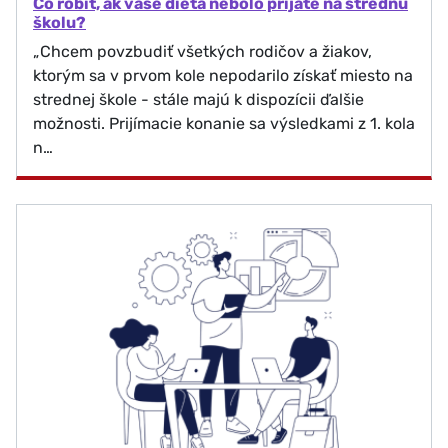
Čo robiť, ak vaše dieťa nebolo prijaté na strednú
školu?
„Chcem povzbudiť všetkých rodičov a žiakov,
ktorým sa v prvom kole nepodarilo získať miesto na
strednej škole - stále majú k dispozícii ďalšie
možnosti. Prijímacie konanie sa výsledkami z 1. kola
n…