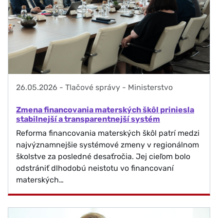
26.05.2026
-
Tlačové správy - Ministerstvo
Zmena financovania materských škôl priniesla
stabilnejší a transparentnejší systém
Reforma financovania materských škôl patrí medzi
najvýznamnejšie systémové zmeny v regionálnom
školstve za posledné desaťročia. Jej cieľom bolo
odstrániť dlhodobú neistotu vo financovaní
materských…