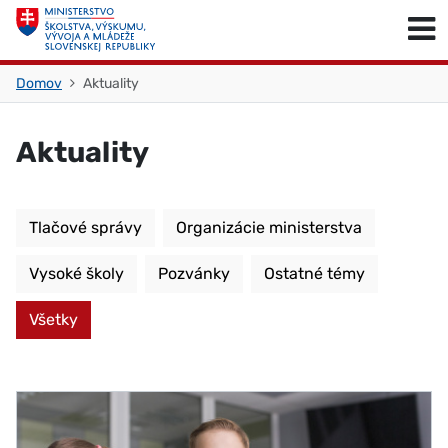
Skočiť na obsah
Skočiť na začiatok stránky
Domov
Aktuality
Aktuality
Tlačové správy
Organizácie ministerstva
Vysoké školy
Pozvánky
Ostatné témy
Všetky