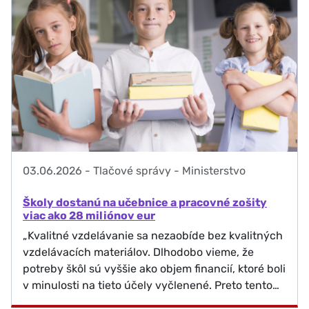
03.06.2026
-
Tlačové správy - Ministerstvo
Školy dostanú na učebnice a pracovné zošity
viac ako 28 miliónov eur
„Kvalitné vzdelávanie sa nezaobíde bez kvalitných
vzdelávacích materiálov. Dlhodobo vieme, že
potreby škôl sú vyššie ako objem financií, ktoré boli
v minulosti na tieto účely vyčlenené. Preto tento…