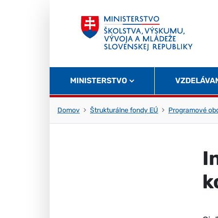
Skočiť na obsah
Skočiť na začiatok stránky
MINISTERSTVO
VZDELÁVA
Domov
Štrukturálne fondy EÚ
Programové obd
I
k