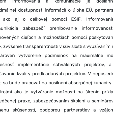
ľom informovania a komunikácie je dosiahnu
imálnej dostupnosti informácií o úlohe EÚ, partners
 ako aj o celkovej pomoci EŠIF. Informovan
unikácia zabezpečí prehlbovanie informovanos
novených cieľoch a možnostiach pomoci poskytovan
F, zvýšenie transparentnosti v súvislosti s využívaním 
ároveň vytvorenie podmienok na maximálne m
ešnosť implementácie schválených projektov, 
šovanie kvality predkladaných projektov. V neposle
e sa bude pracovať na posilnení absorpčnej kapacity 
trojmi ako je vytváranie možností na šírenie príkl
edčenej praxe, zabezpečovaním školení a semináro
enu skúseností, podporou partnerstiev a vzájo