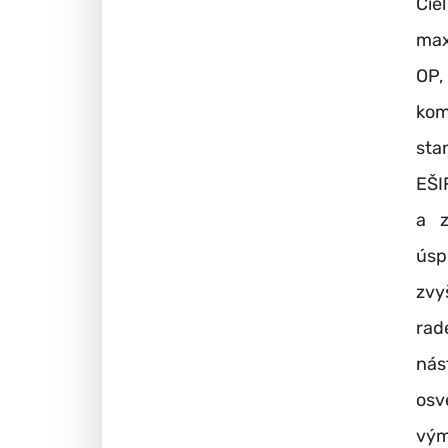
Cie
max
OP,
kom
sta
EŠI
a z
úsp
zvy
rad
nás
osv
vým