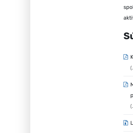
spo
akt
S
K
(
M
p
(
L