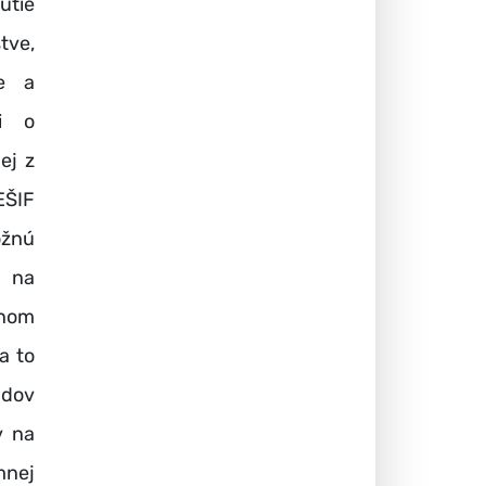
tie
tve,
ie a
ti o
ej z
EŠIF
ožnú
a na
dnom
a to
adov
v na
mnej