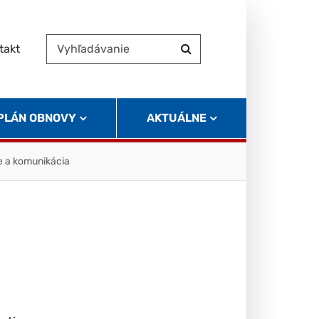
takt
Vyhľadávanie
Hľadať
 PLÁN OBNOVY
AKTUÁLNE
e a komunikácia