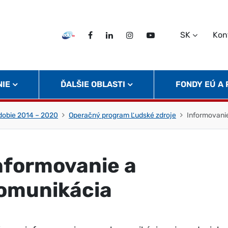
SK
Kon
EDU TV
Facebook
LinkedIn
Instagram
Twitter
NIE
ĎALŠIE OBLASTI
FONDY EÚ A
obie 2014 – 2020
Operačný program Ľudské zdroje
Informovani
nformovanie a
omunikácia