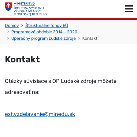
Skočiť na obsah
Skočiť na začiatok stránky
Domov
Štrukturálne fondy EÚ
Programové obdobie 2014 – 2020
Operačný program Ľudské zdroje
Kontakt
Kontakt
Otázky súvisiace s OP Ľudské zdroje môžete
adresovať na:
esf.vzdelavanie@minedu.sk