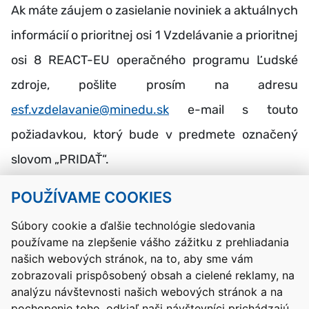
Ak máte záujem o zasielanie noviniek a aktuálnych
informácií o prioritnej osi 1 Vzdelávanie a prioritnej
osi 8 REACT-EU operačného programu Ľudské
zdroje, pošlite prosím na adresu
esf.vzdelavanie@minedu.sk
e-mail s touto
požiadavkou, ktorý bude v predmete označený
slovom „PRIDAŤ“.
POUŽÍVAME COOKIES
Návrat hore
Súbory cookie a ďalšie technológie sledovania
používame na zlepšenie vášho zážitku z prehliadania
Kontakty
Mapa stránky
RSS
Vyhlásenie o prístupnosti
našich webových stránok, na to, aby sme vám
Nastavenia cookies
zobrazovali prispôsobený obsah a cielené reklamy, na
Prevádzkovateľom služby je Ministerstvo školstva, výskumu,
analýzu návštevnosti našich webových stránok a na
vývoja a mládeže Slovenskej republiky.
pochopenie toho, odkiaľ naši návštevníci prichádzajú.