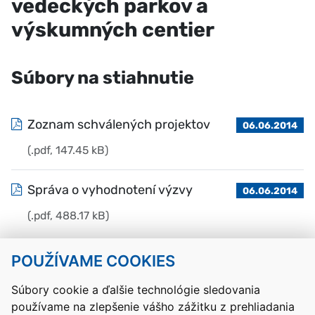
vedeckých parkov a
výskumných centier
Súbory na stiahnutie
Zoznam schválených projektov
06.06.2014
(.pdf, 147.45 kB)
Správa o vyhodnotení výzvy
06.06.2014
(.pdf, 488.17 kB)
POUŽÍVAME COOKIES
Návrat hore
Súbory cookie a ďalšie technológie sledovania
používame na zlepšenie vášho zážitku z prehliadania
Kontakty
Mapa stránky
RSS
Vyhlásenie o prístupnosti