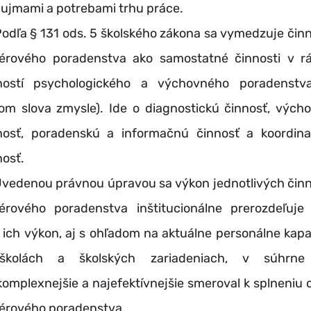
áujmami a potrebami trhu práce.
ľa § 131 ods. 5 školského zákona sa vymedzuje činn
iérového poradenstva ako samostatné činnosti v r
ností psychologického a výchovného poradenstv
šom slova zmysle). Ide o diagnostickú činnosť, vých
nosť, poradenskú a informačnú činnosť a koordin
nosť.
denou právnou úpravou sa výkon jednotlivých činn
iérového poradenstva inštitucionálne prerozdeľuje 
 ich výkon, aj s ohľadom na aktuálne personálne kapa
školách a školských zariadeniach, v súhrne
komplexnejšie a najefektívnejšie smeroval k splneniu c
iérového poradenstva.