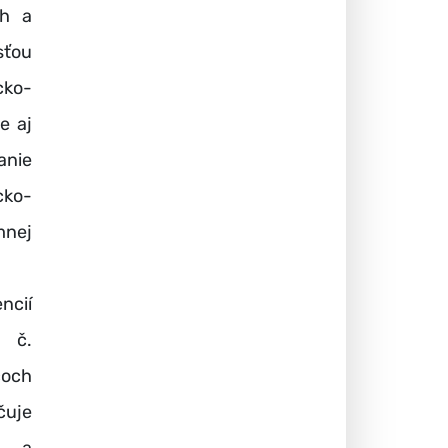
ch a
sťou
ko-
e aj
nie
ko-
mnej
ncií
n č.
coch
čuje