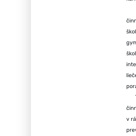
Na 
čin
ško
gym
ško
int
lie
por
Ťaž
čin
v r
pre