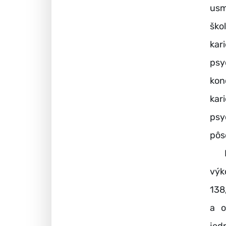
usm
ško
ka
psy
ko
ka
psy
pôs
Na 
výk
138
a o