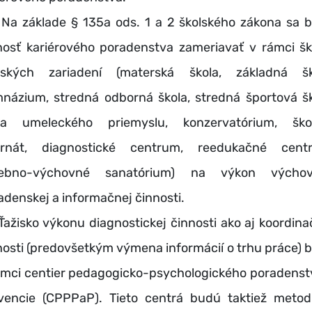
základe § 135a ods. 1 a 2 školského zákona sa 
nosť kariérového poradenstva zameriavať v rámci šk
lských zariadení (materská škola, základná šk
názium, stredná odborná škola, stredná športová šk
la umeleckého priemyslu, konzervatórium, ško
ernát, diagnostické centrum, reedukačné cent
čebno-výchovné sanatórium) na výkon výchov
adenskej a informačnej činnosti.
isko výkonu diagnostickej činnosti ako aj koordina
nosti (predovšetkým výmena informácií o trhu práce) 
ámci centier pedagogicko-psychologického poradenst
vencie (CPPPaP). Tieto centrá budú taktiež metod