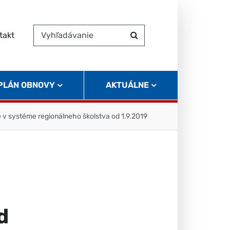
takt
Vyhľadávanie
Hľadať
 PLÁN OBNOVY
AKTUÁLNE
v systéme regionálneho školstva od 1.9.2019
d