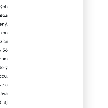
kých
adca
ený,
kon
ícií
§ 36
rnom
torý
dcu,
ve a
náva
ť aj