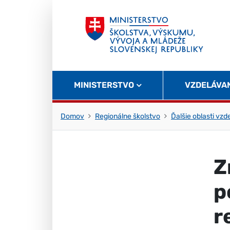
Skočiť na obsah
Skočiť na začiatok stránky
MINISTERSTVO
VZDELÁVA
Domov
Regionálne školstvo
Ďalšie oblasti vzd
Z
p
r