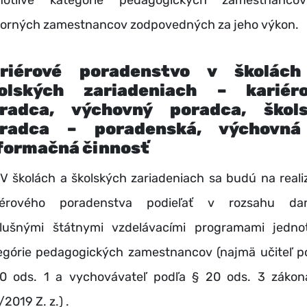
notlivé kategórie pedagogických zamestnanc
orných zamestnancov zodpovedných za jeho výkon.
riérové poradenstvo v školác
olských zariadeniach – kariér
radca, výchovný poradca, škol
radca – poradenská, výchovná
formačná činnosť
kolách a školských zariadeniach sa budú na realiz
iérového poradenstva podieľať v rozsahu da
slušnými štátnymi vzdelávacími programami jednot
egórie pedagogických zamestnancov (najmä učiteľ p
0 ods. 1 a vychovávateľ podľa § 20 ods. 3 zákon
2019 Z. z.) .