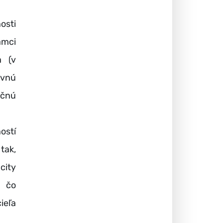
osti
ámci
a (v
ovnú
ačnú
ostí
tak,
city
 čo
ieľa