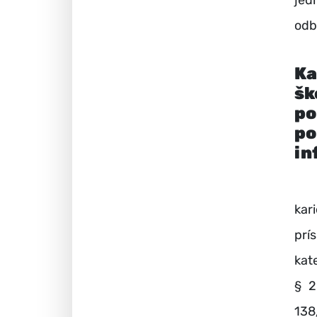
jed
odb
Ka
šk
po
po
in
V š
kar
prí
kat
§ 2
138/