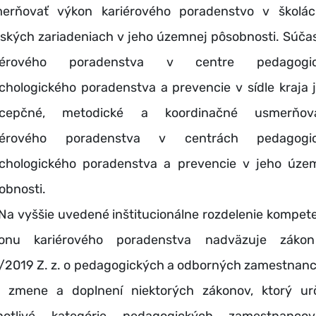
erňovať výkon kariérového poradenstvo v školá
lských zariadeniach v jeho územnej pôsobnosti. Súča
riérového poradenstva v centre pedagogic
chologického poradenstva a prevencie v sídle kraja j
ncepčné, metodické a koordinačné usmerňova
riérového poradenstva v centrách pedagogic
chologického poradenstva a prevencie v jeho úze
obnosti.
vyššie uvedené inštitucionálne rozdelenie kompete
onu kariérového poradenstva nadväzuje záko
/2019 Z. z. o pedagogických a odborných zamestnan
 zmene a doplnení niektorých zákonov, ktorý ur