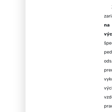
Za 
zar
na
vý
špe
ped
ods
pre
vyk
výc
vzd
pra