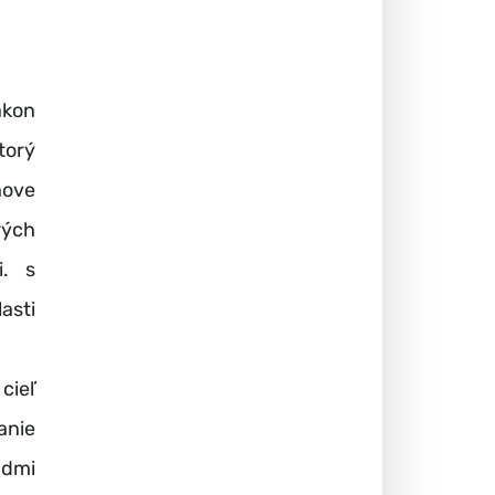
ákon
torý
hove
rých
i. s
asti
cieľ
anie
admi