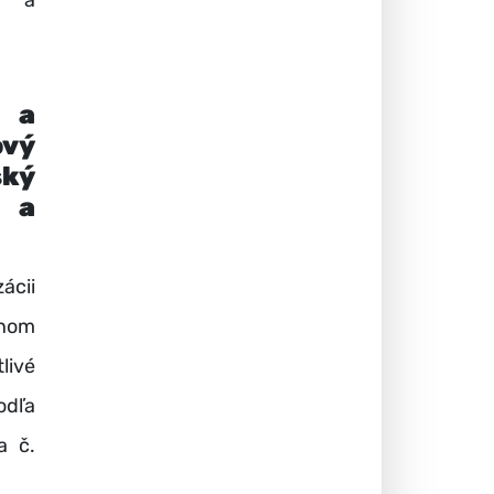
ov a
h a
ový
ský
 a
ácii
nom
livé
odľa
a č.