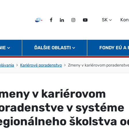
SK
Kon
EDU TV
Facebook
LinkedIn
Instagram
Twitter
NIE
ĎALŠIE OBLASTI
FONDY EÚ A
elávania
Kariérové poradenstvo
Zmeny v kariérovom poradenstve 
meny v kariérovom
oradenstve v systéme
egionálneho školstva o