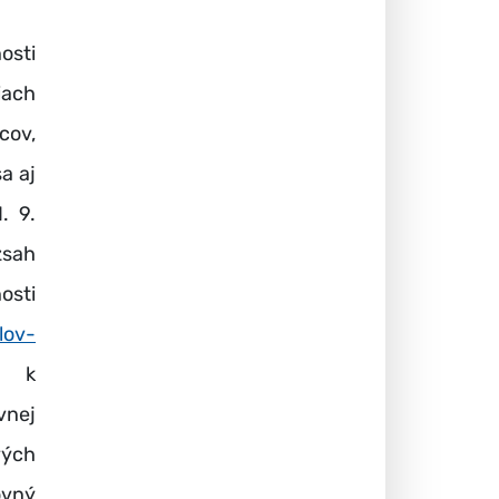
osti
iach
cov,
a aj
. 9.
zsah
osti
lov-
k
vnej
vých
ovný