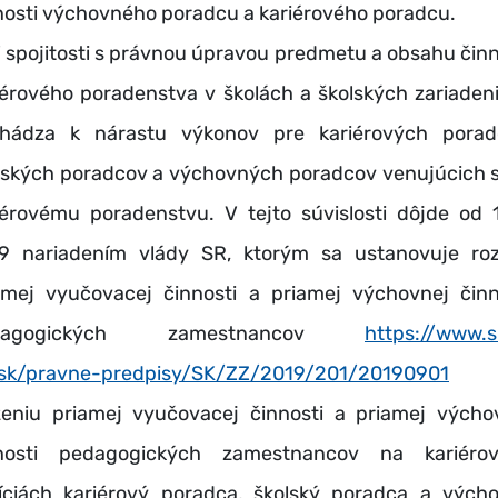
nosti výchovného poradcu a kariérového poradcu.
pojitosti s právnou úpravou predmetu a obsahu činn
iérového poradenstva v školách a školských zariaden
hádza k nárastu výkonov pre kariérových porad
lských poradcov a výchovných poradcov venujúcich s
iérovému poradenstvu. V tejto súvislosti dôjde od 1
9 nariadením vlády SR, ktorým sa ustanovuje ro
amej vyučovacej činnosti a priamej výchovnej činn
dagogických zamestnancov
https://www.s
.sk/pravne-predpisy/SK/ZZ/2019/201/20190901
ženiu priamej vyučovacej činnosti a priamej výcho
nosti pedagogických zamestnancov na kariéro
íciách kariérový poradca, školský poradca a vých