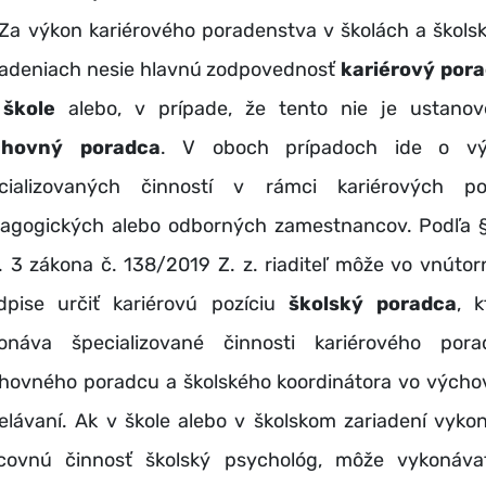
výkon kariérového poradenstva v školách a škols
iadeniach nesie hlavnú zodpovednosť
kariérový por
 škole
alebo, v prípade, že tento nie je ustanov
chovný poradca
. V oboch prípadoch ide o vý
cializovaných činností v rámci kariérových poz
agogických alebo odborných zamestnancov. Podľa 
. 3 zákona č. 138/2019 Z. z. riaditeľ môže vo vnúto
dpise určiť kariérovú pozíciu
školský poradca
, k
onáva špecializované činnosti kariérového pora
hovného poradcu a školského koordinátora vo výcho
elávaní. Ak v škole alebo v školskom zariadení vyko
covnú činnosť školský psychológ, môže vykonáva