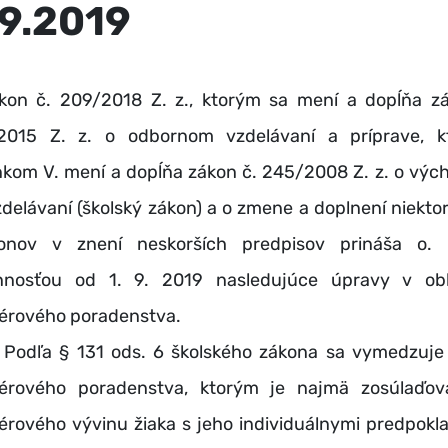
.9.2019
on č. 209/2018 Z. z., ktorým sa mení a dopĺňa z
2015 Z. z. o odbornom vzdelávaní a príprave, k
nkom V. mení a dopĺňa zákon č. 245/2008 Z. z. o výc
zdelávaní (školský zákon) a o zmene a doplnení niekto
onov v znení neskorších predpisov prináša o. 
nnosťou od 1. 9. 2019 nasledujúce úpravy v obl
iérového poradenstva.
ľa § 131 ods. 6 školského zákona sa vymedzuje 
iérového poradenstva, ktorým je najmä zosúlaďov
iérového vývinu žiaka s jeho individuálnymi predpokl