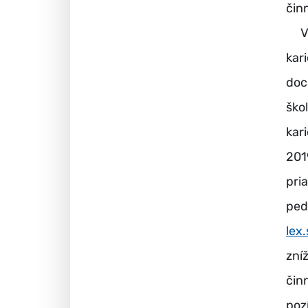
čin
V s
kar
doc
ško
kar
201
pri
pe
lex
zní
čin
poz