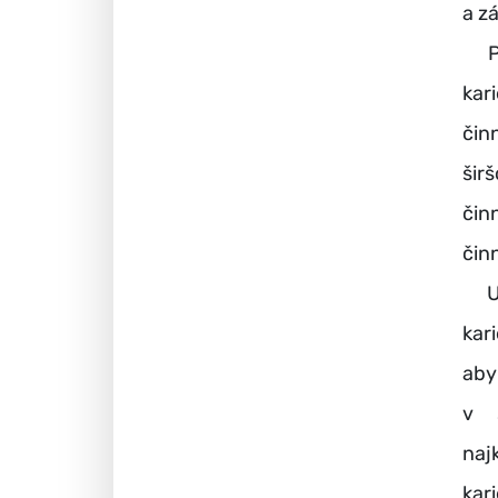
a z
Pod
kar
čin
šir
čin
čin
Uve
kar
aby
v 
naj
kar