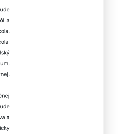
bude
ôl a
ola,
ola,
lský
rum,
nej,
čnej
bude
va a
icky