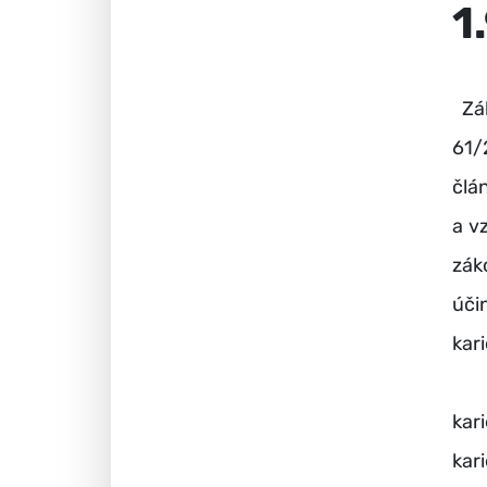
1
Zák
61/
člá
a v
zák
úči
kar
Pod
kar
kar