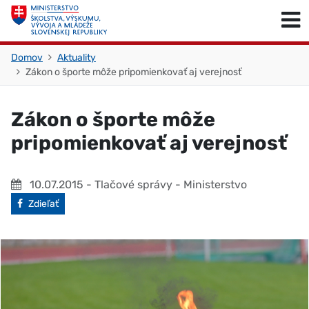
Skočiť na obsah
Skočiť na začiatok stránky
Domov
Aktuality
Zákon o športe môže pripomienkovať aj verejnosť
Zákon o športe môže
pripomienkovať aj verejnosť
10.07.2015
- Tlačové správy - Ministerstvo
Facebook
Zdieľať