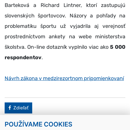
Barteková a Richard Lintner, ktorí zastupujú
slovenských športovcov. Názory a pohľady na
problematiku športu už vyjadrila aj verejnosť
prostredníctvom ankety na webe ministerstva
školstva. On-line dotazník vyplnilo viac ako
5 000
respondentov
.
Návrh zákona v medzirezortnom pripomienkovaní
Facebook
Zdieľať
POUŽÍVAME COOKIES
Návrat hore