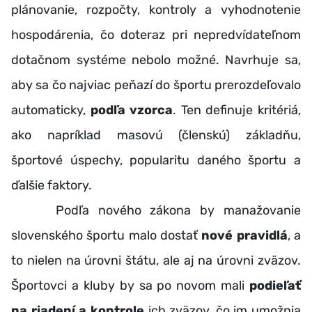
plánovanie, rozpočty, kontroly a vyhodnotenie
hospodárenia, čo doteraz pri nepredvídateľnom
dotačnom systéme nebolo možné. Navrhuje sa,
aby sa čo najviac peňazí do športu prerozdeľovalo
automaticky,
podľa vzorca
. Ten definuje kritériá,
ako napríklad masovú (členskú) základňu,
športové úspechy, popularitu daného športu a
ďalšie faktory.
Podľa nového zákona by manažovanie
slovenského športu malo dostať
nové pravidlá
, a
to nielen na úrovni štátu, ale aj na úrovni zväzov.
Športovci a kluby by sa po novom mali
podieľať
na riadení a kontrole
ich zväzov, čo im umožnia