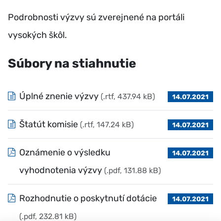
Podrobnosti výzvy sú zverejnené na portáli
vysokých škôl.
Súbory na stiahnutie
Úplné znenie výzvy
(.rtf, 437.94 kB)
14.07.2021
Štatút komisie
(.rtf, 147.24 kB)
14.07.2021
Oznámenie o výsledku
14.07.2021
vyhodnotenia výzvy
(.pdf, 131.88 kB)
Rozhodnutie o poskytnutí dotácie
14.07.2021
(.pdf, 232.81 kB)