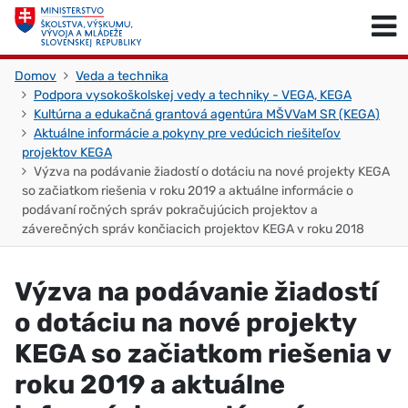
Skočiť na obsah
Skočiť na začiatok stránky
Domov
Veda a technika
Podpora vysokoškolskej vedy a techniky - VEGA, KEGA
Kultúrna a edukačná grantová agentúra MŠVVaM SR (KEGA)
Aktuálne informácie a pokyny pre vedúcich riešiteľov
projektov KEGA
Výzva na podávanie žiadostí o dotáciu na nové projekty KEGA
so začiatkom riešenia v roku 2019 a aktuálne informácie o
podávaní ročných správ pokračujúcich projektov a
záverečných správ končiacich projektov KEGA v roku 2018
Výzva na podávanie žiadostí
o dotáciu na nové projekty
KEGA so začiatkom riešenia v
roku 2019 a aktuálne