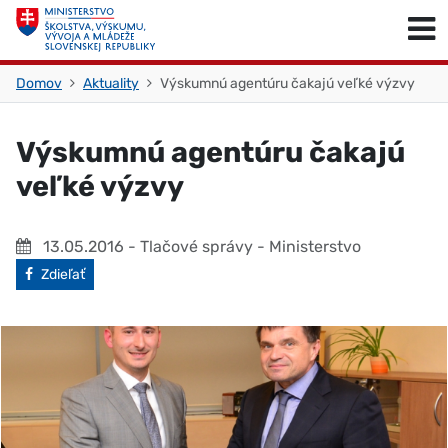
Skočiť na obsah
Skočiť na začiatok stránky
Domov
Aktuality
Výskumnú agentúru čakajú veľké výzvy
Výskumnú agentúru čakajú
veľké výzvy
13.05.2016
- Tlačové správy - Ministerstvo
Facebook
Zdieľať