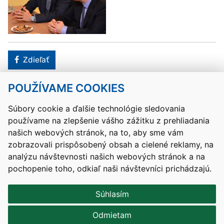
Facebook
Zdieľať
POUŽÍVAME COOKIES
Návrat hore
Súbory cookie a ďalšie technológie sledovania
používame na zlepšenie vášho zážitku z prehliadania
Kontakty
Mapa stránky
RSS
Vyhlásenie o prístupnosti
našich webových stránok, na to, aby sme vám
Nastavenia cookies
zobrazovali prispôsobený obsah a cielené reklamy, na
Prevádzkovateľom služby je Ministerstvo školstva, výskumu,
analýzu návštevnosti našich webových stránok a na
vývoja a mládeže Slovenskej republiky.
pochopenie toho, odkiaľ naši návštevníci prichádzajú.
Tvorba stránok
: Aglo Solutions
Redakčný systém
: SysCom
Súhlasím
Odmietam