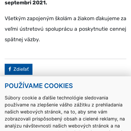
septembri 2021.
Všetkým zapojeným školám a žiakom ďakujeme za
veľmi ústretovú spoluprácu a poskytnutie cennej
spätnej väzby.
Facebook
Zdieľať
POUŽÍVAME COOKIES
Návrat hore
Súbory cookie a ďalšie technológie sledovania
používame na zlepšenie vášho zážitku z prehliadania
Kontakty
Mapa stránky
RSS
Vyhlásenie o prístupnosti
našich webových stránok, na to, aby sme vám
Nastavenia cookies
zobrazovali prispôsobený obsah a cielené reklamy, na
Prevádzkovateľom služby je Ministerstvo školstva, výskumu,
analýzu návštevnosti našich webových stránok a na
vývoja a mládeže Slovenskej republiky.