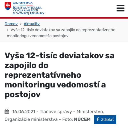
Skočiť na obsah
Skočiť na začiatok stránky
Domov
Aktuality
Vyše 12-tisíc deviatakov sa zapojilo do reprezentatívneho
monitoringu vedomostí a postojov
Vyše 12-tisíc deviatakov sa
zapojilo do
reprezentatívneho
monitoringu vedomostí a
postojov
16.06.2021
- Tlačové správy - Ministerstvo,
Organizácie ministerstva
- Foto:
NÚCEM
Facebook
Zdieľať