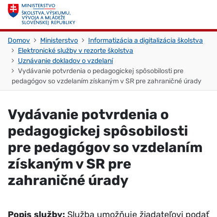
Skočiť na obsah
Skočiť na začiatok stránky
Domov
Ministerstvo
Informatizácia a digitalizácia školstva
Elektronické služby v rezorte školstva
Uznávanie dokladov o vzdelaní
Vydávanie potvrdenia o pedagogickej spôsobilosti pre
pedagógov so vzdelaním získaným v SR pre zahraničné úrady
Vydávanie potvrdenia o
pedagogickej spôsobilosti
pre pedagógov so vzdelaním
získaným v SR pre
zahraničné úrady
Popis služby:
Služba umožňuje žiadateľovi podať