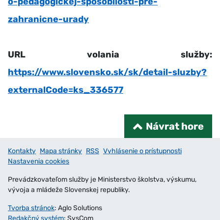
o-pedagogickej-sposobilosti-pre-
zahranicne-urady
URL volania služby:
https://www.slovensko.sk/sk/detail-sluzby?
externalCode=ks_336577
Návrat hore
Kontakty
Mapa stránky
RSS
Vyhlásenie o prístupnosti
Nastavenia cookies
Prevádzkovateľom služby je Ministerstvo školstva, výskumu,
vývoja a mládeže Slovenskej republiky.
Tvorba stránok
: Aglo Solutions
Redakčný systém
: SysCom