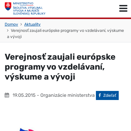
Skočiť na obsah
Skočiť na začiatok stránky
Domov
Aktuality
Verejnosť zaujali európske programy vo vzdelávaní, výskume
a vývoji
Verejnosť zaujali európske
programy vo vzdelávaní,
výskume a vývoji
19.05.2015
- Organizácie ministerstva
Facebook
Zdieľať