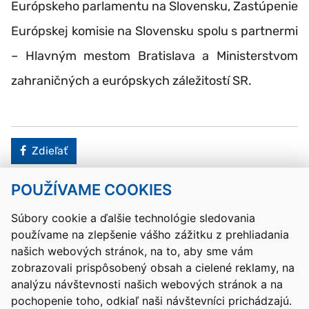
Európskeho parlamentu na Slovensku, Zastúpenie
Európskej komisie na Slovensku spolu s partnermi
– Hlavným mestom Bratislava a Ministerstvom
zahraničných a európskych záležitostí SR.
Facebook
Zdieľať
POUŽÍVAME COOKIES
Návrat hore
Súbory cookie a ďalšie technológie sledovania
používame na zlepšenie vášho zážitku z prehliadania
Kontakty
Mapa stránky
RSS
Vyhlásenie o prístupnosti
našich webových stránok, na to, aby sme vám
Nastavenia cookies
zobrazovali prispôsobený obsah a cielené reklamy, na
Prevádzkovateľom služby je Ministerstvo školstva, výskumu,
analýzu návštevnosti našich webových stránok a na
vývoja a mládeže Slovenskej republiky.
pochopenie toho, odkiaľ naši návštevníci prichádzajú.