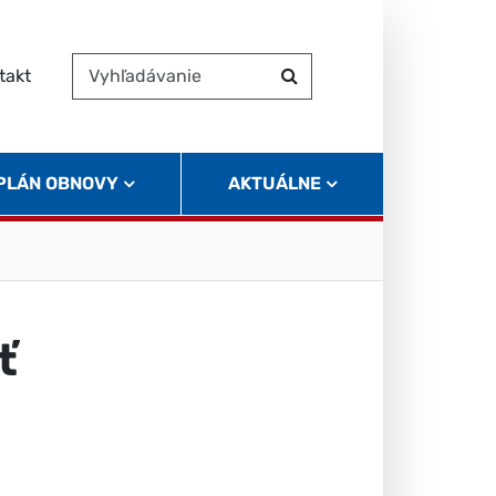
takt
Vyhľadávanie
Hľadať
 PLÁN OBNOVY
AKTUÁLNE
ť