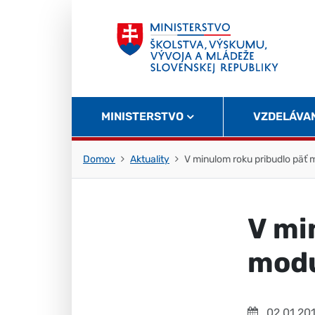
Skočiť na obsah
Skočiť na začiatok stránky
MINISTERSTVO
VZDELÁVA
Domov
Aktuality
V minulom roku pribudlo päť
V mi
modu
02.01.20