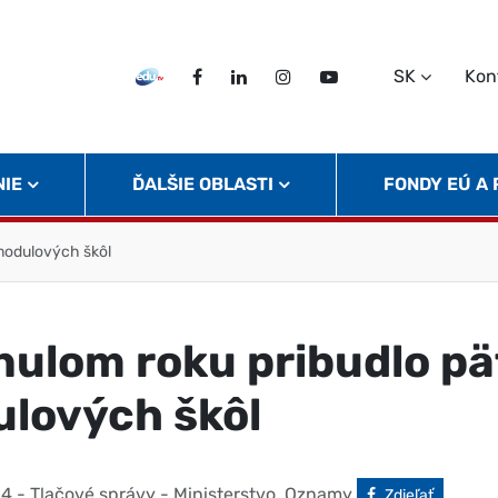
SK
Kon
EDU TV
Facebook
LinkedIn
Instagram
Twitter
NIE
ĎALŠIE OBLASTI
FONDY EÚ A
 modulových škôl
nulom roku pribudlo pä
lových škôl
14
- Tlačové správy - Ministerstvo, Oznamy
Facebook
Zdieľať