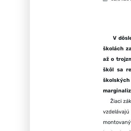
V dôsl
školách z
až o troj
škôl sa r
školský
marginali
Žiaci zákl
vzdelávajú
montovanýc