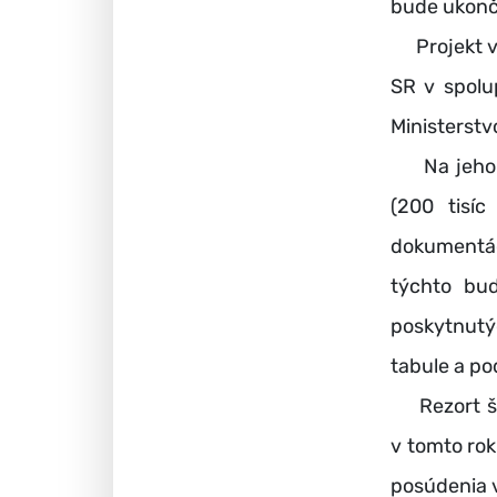
bude ukonč
Projekt v r
SR v spolu
Ministerstv
Na jeho re
(200 tisíc
dokumentác
týchto bud
poskytnutýc
tabule a pod
Rezort ško
v tomto rok
posúdenia vi