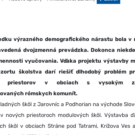
edku výrazného demografického nárastu bola v 
avedená dvojzmenná prevádzka. Dokonca niekde
zmennosti vyučovania. Vďaka projektu výstavby 
ezortu školstva darí riešiť dlhodobý problém p
ch priestorov v obciach s vysokým za
zovaných rómskych komunít.
adných škôl z Jarovníc a Podhorian na východe Slov
 v nových priestoroch modulových škôl. Výstavba ďa
h škôl v obciach Stráne pod Tatrami, Krížova Ves 