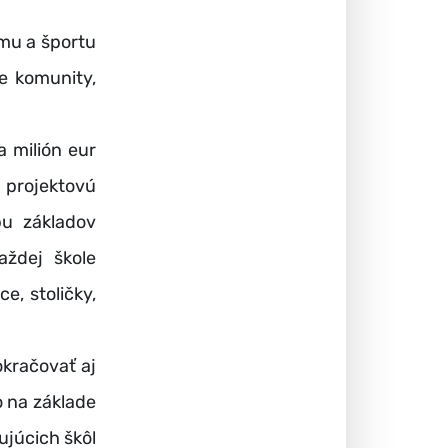
umu a športu
e komunity,
 milión eur
 projektovú
bu základov
aždej škole
e, stoličky,
kračovať aj
o na základe
ujúcich škôl