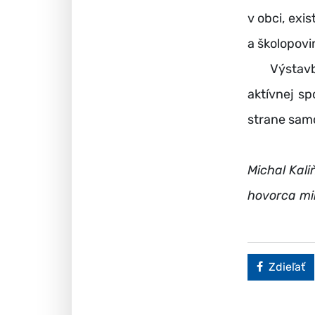
v obci, ex
a školopovi
Výstavba m
aktívnej sp
strane sam
Michal Kali
hovorca mi
Faceboo
Zdieľať