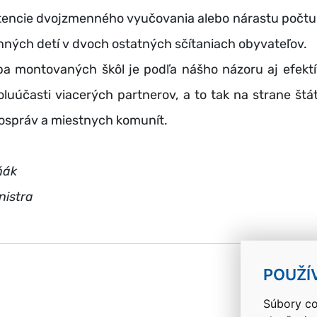
istencie dvojzmenného vyučovania alebo nárastu počtu
nných detí v dvoch ostatných sčítaniach obyvateľov.
ontovaných škôl je podľa nášho názoru aj efekt
oluúčasti viacerých partnerov, a to tak na strane štát
ospráv a miestnych komunít.
ňák
nistra
k
POUŽÍ
Súbory co