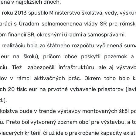
ená v najbližších dňoch.
oku 2013 spustilo Ministerstvo školstva, vedy, výsk
práci s Úradom splnomocnenca vlády SR pre rómsk
om financií SR, okresnými úradmi a samosprávami.
alizáciu bola zo štátneho rozpočtu vyčlenená suma
 eur na školu), pričom obce poskytli pozemok a
iu. Tiež zabezpečili infraštruktúru, ale aj výstav
ov v rámci aktivačných prác. Okrem toho bolo k
h 20 tisíc eur na prvotné vybavenie priestorov (lavic
.).
lstva bude v trende výstavby montovaných škôl po
u. Preto bol vytvorený zoznam obcí pre výstavbu, a t
acerých kritérií, či už ide o prekročenie kapacity exist