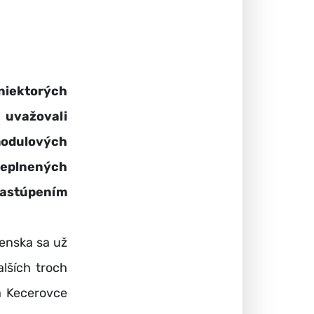
niektorých
 uvažovali
modulových
replnených
stúpením
enska sa už
lších troch
a Kecerovce